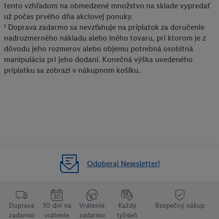
vyjadríte súhlas so spracúvaním na všetky vyššie uvedené účely.
tento vzhľadom na obmedzené množstvo na sklade vypredať
Ďalšie informácie vrátane informácií o dobe uchovávania
už počas prvého dňa akciovej ponuky.
údajov a Vašom práve kedykoľvek odvolať súhlas s účinnosťou
¹ Doprava zadarmo sa nevzťahuje na príplatok za doručenie
do budúcnosti nájdete v našich
zásadách ochrany osobných
nadrozmerného nákladu alebo iného tovaru, pri ktorom je z
dôvodu jeho rozmerov alebo objemu potrebná osobitná
údajov
.
Imprint nájdete tu.
manipulácia pri jeho dodaní. Konečná výška uvedeného
príplatku sa zobrazí v nákupnom košíku.
Odoberaj Newsletter!
Doprava
30 dní na
Vrátenie
Každý
Bezpečný nákup
zadarmo
vrátenie
zadarmo
týždeň