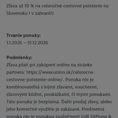
Zľava až 10 % na celoročné cestovné poistenie na
InstaGYM
Slovensku i v zahraničí
Pixxla
Ksebe dalsie sedenia
Trvanie ponuky:
Ksebe prve sedenie
1.1.2026 – 31.12.2026
MG
Union zľava 10 % na PZP a havarijné poistenie
Podmienky:
Zľava platí pri zakúpení online na stránke
Zľava 10 % na krátkodobé cestovné poistenie
partnera: https://www.union.sk/celorocne-
Union zľava na poistenie onkologických chorôb
cestovne-poistenie-online/. Ponuka nie je
kombinovateľná s inými zľavami, vouchermi,
Zľava 10 % na celoročné cestovné poistenie
zľavovými kódmi, poukážkami, či inými ponukami.
Súťaže
Táto ponuka je bezplatná. Ďalší predaj zľavy, alebo
Click & Pick
jeho komerčné využitie je zakázané. Predmetná
ponuka nie je ponukou spoločnosti Lidl Stiftung &
Právne informácie