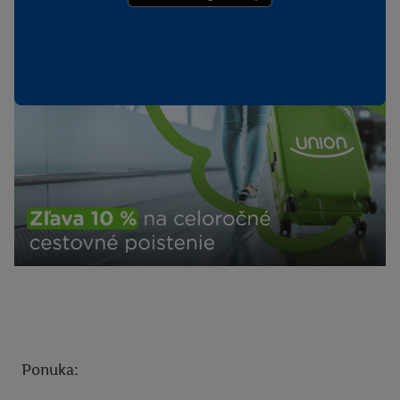
Tarzania
Dr. Max - lekárnička
Dr. Max - Meranie Inbody
ZOO Spišská Nová Ves
Fitshaker
LeviTour a Slovak Lines
AquaCity Poprad
CK Slniečko - Zájazdy
Aplend
Fokus Optika
Dekra
Ponuka:
FutbalTour