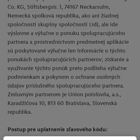
Co. KG, Stiftsbergstr. 1, 74167 Neckarsulm,
Pomoc
Pravidlá používania
Nemecká spolková republika, ako ani žiadnej
Ochrana osobných údajov
spoločnosti skupiny spoločností Lidl, ale ide
výslovne a výlučne o ponuku spolupracujúceho
Vyhlásenie o prístupnosti
partnera a prostredníctvom predmetnej aplikácie
Pravidlá pre nabíjanie e-vozidiel
sú poskytované výlučne len informácie o týchto
Podmienky ochrany osobných údajov pre elektronické nabíjacie
ponukách spolupracujúcich partnerov; získanie a
stanice
využívanie týchto ponúk preto podlieha výlučne
podmienkam a pokynom o ochrane osobných
Lidl Plus krajiny
údajov príslušného spolupracujúceho partnera.
Zmluvným partnerom je Union poisťovňa, a.s.,
Karadžičova 10, 813 60 Bratislava, Slovenská
republika.
Postup pre uplatnenie zľavového kódu: