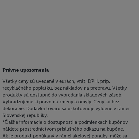
personalizovanú reklamu. Na tento účel môže byť vaša
zaheslovaná e-mailová adresa zlúčená aj s inými identifikátormi
alebo identifikátormi, ktoré vám spoločnosť Criteo SA pridelila.
Ak s tým súhlasíte, reklamy v súvislosti s retargetingom, t. j.
reklamy na produkty, o ktoré ste prejavili záujem (napr.
vložením produktu do nákupného košíka v internetovom
obchode, ale nie jeho zakúpením), sa môžu zobrazovať aj na
rôznych zariadeniach a v rôznych službách spoločnosti Lidl ak
vám možno priradiť niekoľko koncových zariadení alebo
Právne upozornenia
používanie viacerých služieb spoločnosti Lidl, pomocou vašej
hashovanej e-mailovej adresy a prípadne ďalších
Všetky ceny sú uvedené v eurách, vrát. DPH, príp.
recyklačného poplatku, bez nákladov na prepravu. Všetky
identifikátorov/identifikátorov, ktoré má spoločnosť Criteo SA k
produkty sú dostupné do vypredania skladových zásob.
dispozícii.
Vyhradzujeme si právo na zmeny a omyly. Ceny sú bez
V časti "
Prispôsobiť
" môžete povoliť jednotlivé účely a nájsť
dekorácie. Dodávka tovaru sa uskutočňuje výlučne v rámci
ďalšie informácie o podmienkach spracúvania osobných
Slovenskej republiky.
údajov.
*Ďalšie informácie o dostupnosti a podmienkach kupónov
Kliknutím na možnosť "
Odmietnuť
" môžete povoliť iba
nájdete prostredníctvom príslušného odkazu na kupóne.
používanie potrebných technológií. Kliknutím na "
Súhlasím
"
Ak je produkt ponúkaný v rámci akciovej ponuky, môže sa