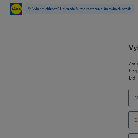
Vy
Zada
bezp
Lidl
M
E