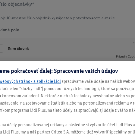
íslo objednávky*
oje 10-miestne číslo objednávky nájdete v potvrdzovacom e-maile.
vinné pole
Friendly Cap
eme pokračovať ďalej: Spracovanie vašich údajov
Potvrdiť údaje
webových stránok a aplikácie Lidl
spracúvame vaše údaje na našich webový
spoločne len "služby Lidl") pomocou rôznych technológií, ktoré sa používajú
 koncovom zariadení. Niektoré z nich sú technicky nevyhnutné alebo sa po
stavenie, na zostavovanie štatistík alebo na personalizovanú reklamu v rá
níkom programu Lidl Plus, na tieto účely sa spracúvajú aj údaje z vášho n
s na účely personalizovanej reklamy a následne si vytvoríte účet Lidl Plus a
 Lidl Plus, my a náš partner Criteo S.A. môžeme tiež vytvoriť špeciálny onli