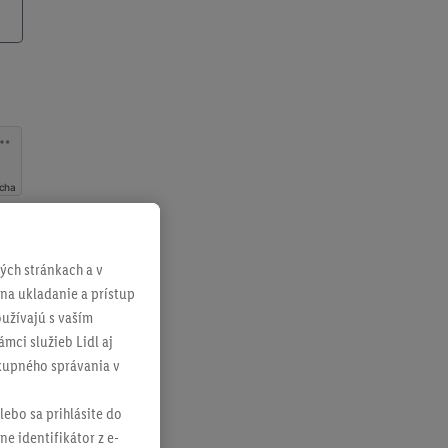
tcha
ch stránkach a v
 na ukladanie a prístup
užívajú s vaším
mci služieb Lidl aj
ákupného správania v
lebo sa prihlásite do
ne identifikátor z e-