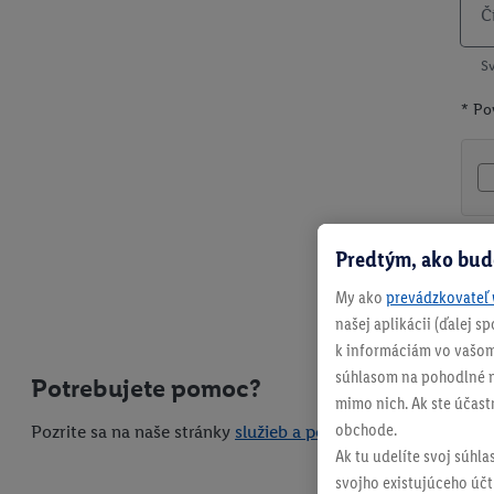
Č
Sv
* Po
Predtým, ako bud
My ako
prevádzkovateľ 
našej aplikácii (ďalej 
k informáciám vo vašom
súhlasom na pohodlné na
Potrebujete pomoc?
mimo nich. Ak ste účast
obchode.
Pozrite sa na naše stránky
služieb a pomoci
.
Ak tu udelíte svoj súhla
svojho existujúceho účtu