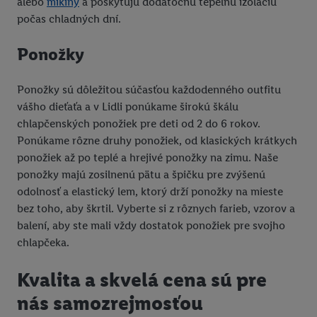
alebo
mikiny
a poskytujú dodatočnú tepelnú izoláciu
Kliknutím na možnosť "
Odmietnuť
" môžete povoliť iba
počas chladných dní.
používanie potrebných technológií. Kliknutím na "
Súhlasím
"
vyjadríte súhlas so spracúvaním na všetky vyššie uvedené účely.
Ponožky
Ďalšie informácie vrátane informácií o dobe uchovávania
údajov a Vašom práve kedykoľvek odvolať súhlas s účinnosťou
do budúcnosti nájdete v našich
zásadách ochrany osobných
Ponožky sú dôležitou súčasťou každodenného outfitu
údajov
.
Imprint nájdete tu.
vášho dieťaťa a v Lidli ponúkame širokú škálu
chlapčenských ponožiek pre deti od 2 do 6 rokov.
Ponúkame rôzne druhy ponožiek, od klasických krátkych
ponožiek až po teplé a hrejivé ponožky na zimu. Naše
ponožky majú zosilnenú pätu a špičku pre zvýšenú
odolnosť a elastický lem, ktorý drží ponožky na mieste
bez toho, aby škrtil. Vyberte si z rôznych farieb, vzorov a
balení, aby ste mali vždy dostatok ponožiek pre svojho
chlapčeka.
Kvalita a skvelá cena sú pre
nás samozrejmosťou