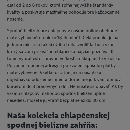
deti od 2 do 6 rokov, ktorá spĺňa najvyššie štandardy
kvality a poskytuje maximálne pohodlie pre každodenné
nosenie.
Spodnú bielizeň pre chlapcov v našom online obchode
máte vybavenú do niekoľkých minút. Celá ponuka je na
jednom mieste a tak si už iba treba zvoliť farbu a vzor,
ktorý sa vám pre vášho chlapčeka najviac pozdáva. K
tomu vybrať ešte správnu veľkosť a nákup máte v košíku.
Po zadaní dodacej adresy a po zvolení spôsobu platby
máte vybavené. Všetko ostatné je na nás. Vašu
objednávku odošleme ihneď a doručíme ju k vám domov
kuriérom do 3 pracovných dní. Nemusíte sa obávať. Ak by
vášmu chlapcovi náhodou spodná bielizeň úplne
nesedela, môžete ju vrátiť bezplatne až do 30 dní.
Naša kolekcia chlapčenskej
spodnej bielizne zahŕňa: