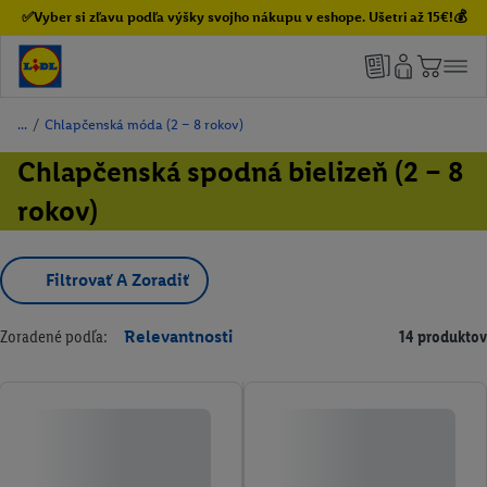
✅Vyber si zľavu podľa výšky svojho nákupu v eshope. Ušetri až 15€!💰
/
Chlapčenská móda (2 – 8 rokov)
Chlapčenská spodná bielizeň (2 – 8
rokov)
Filtrovať A Zoradiť
Zoradené podľa:
Relevantnosti
14 produktov