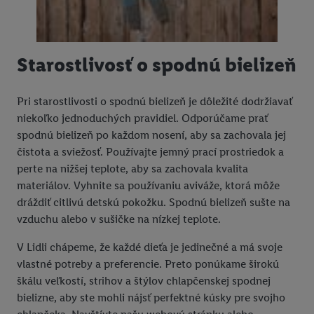
Starostlivosť o spodnú bielizeň
Pri starostlivosti o spodnú bielizeň je dôležité dodržiavať
niekoľko jednoduchých pravidiel. Odporúčame prať
spodnú bielizeň po každom nosení, aby sa zachovala jej
čistota a sviežosť. Používajte jemný prací prostriedok a
perte na nižšej teplote, aby sa zachovala kvalita
materiálov. Vyhnite sa používaniu aviváže, ktorá môže
dráždiť citlivú detskú pokožku. Spodnú bielizeň sušte na
vzduchu alebo v sušičke na nízkej teplote.
V Lidli chápeme, že každé dieťa je jedinečné a má svoje
vlastné potreby a preferencie. Preto ponúkame širokú
škálu veľkostí, strihov a štýlov chlapčenskej spodnej
bielizne, aby ste mohli nájsť perfektné kúsky pre svojho