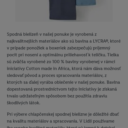
Spodná bielizeň v našej ponuke je vyrobená z
najkvalitnejších materiálov ako sú bavlna a LYCRA®, ktoré
v prípade ponožiek a boxeriek zabezpečujú príjemný
pocit pri nosení a optimálnu priliehavosť k telíčku. Tielka
sú zväčša vyrobené zo 100 % bavlny vyrobenej v rámci
iniciatívy Cotton made in Africa, ktorá nám dáva možnosť
sledovať pôvod a proces spracovania materiálov, z
ktorých sa ďalej vyrába oblečenie v našej ponuke. Bavlna
dopestovaná prostredníctvom tejto iniciatívy je získaná
trvalo udržateľným spôsobom bez použitia zdraviu
škodlivých látok.
Pri výbere chlapčenskej spodnej bielizne je dôležité dbať
na kvalitu materiálov a spracovania. V Lidli používame
iba vysoko kvalitné materiály, ktoré sú jemné k detskej