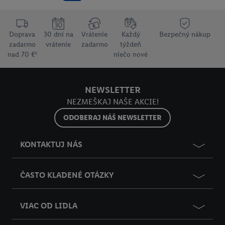
Doprava
30 dní na
Vrátenie
Každý
Bezpečný nákup
zadarmo
vrátenie
zadarmo
týždeň
nad 70 €¹
niečo nové
NEWSLETTER
NEZMEŠKAJ NAŠE AKCIE!
ODOBERAJ NÁŠ NEWSLETTER
KONTAKTUJ NÁS
ČASTO KLADENÉ OTÁZKY
VIAC OD LIDLA