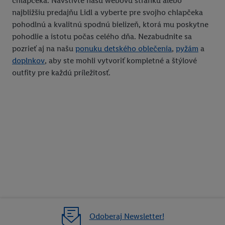
chlapčeka. Navštívte našu webovú stránku alebo
najbližšiu predajňu Lidl a vyberte pre svojho chlapčeka
pohodlnú a kvalitnú spodnú bielizeň, ktorá mu poskytne
pohodlie a istotu počas celého dňa. Nezabudnite sa
pozrieť aj na našu
ponuku detského oblečenia
,
pyžám
a
doplnkov
, aby ste mohli vytvoriť kompletné a štýlové
outfity pre každú príležitosť.
Odoberaj Newsletter!