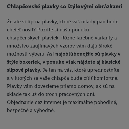
do budúcnosti nájdete v našich
zásadách ochrany osobných
Chlapčenské plavky so štýlovými obrázkami
údajov
.
Imprint nájdete tu.
Želáte si tip na plavky, ktoré váš mladý pán bude
chcieť nosiť? Pozrite si našu ponuku
chlapčenských plaviek. Rôzne farebné varianty a
množstvo zaujímavých vzorov vám dajú široké
možnosti výberu. Asi
najobľúbenejšie sú plavky v
štýle boxeriek, v ponuke však nájdete aj klasické
slipové plavky
. Je len na vás, ktoré uprednostníte
a v ktorých sa vaše chlapča bude cítiť komfortne.
Plavky vám dovezieme priamo domov, ak sú na
sklade tak už do troch pracovných dní.
Objednanie cez internet je maximálne pohodlné,
bezpečné a výhodné.