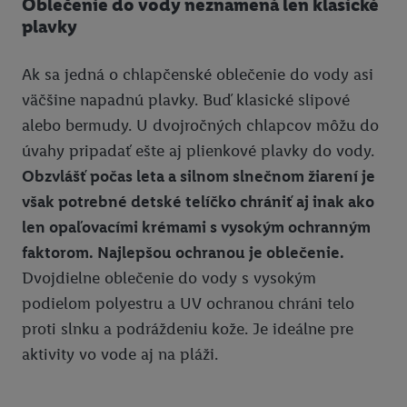
Oblečenie do vody neznamená len klasické
Ak s tým súhlasíte, reklamy v súvislosti s retargetingom, t. j.
plavky
reklamy na produkty, o ktoré ste prejavili záujem (napr.
vložením produktu do nákupného košíka v internetovom
Ak sa jedná o chlapčenské oblečenie do vody asi
obchode, ale nie jeho zakúpením), sa môžu zobrazovať aj na
väčšine napadnú plavky. Buď klasické slipové
rôznych zariadeniach a v rôznych službách spoločnosti Lidl ak
alebo bermudy. U dvojročných chlapcov môžu do
vám možno priradiť niekoľko koncových zariadení alebo
úvahy pripadať ešte aj plienkové plavky do vody.
používanie viacerých služieb spoločnosti Lidl, pomocou vašej
hashovanej e-mailovej adresy a prípadne ďalších
Obzvlášť počas leta a silnom slnečnom žiarení je
identifikátorov/identifikátorov, ktoré má spoločnosť Criteo SA k
však potrebné detské telíčko chrániť aj inak ako
dispozícii.
len opaľovacími krémami s vysokým ochranným
V časti "
Prispôsobiť
" môžete povoliť jednotlivé účely a nájsť
faktorom. Najlepšou ochranou je oblečenie.
ďalšie informácie o podmienkach spracúvania osobných
Dvojdielne oblečenie do vody s vysokým
údajov.
podielom polyestru a UV ochranou chráni telo
Kliknutím na možnosť "
Odmietnuť
" môžete povoliť iba
používanie potrebných technológií. Kliknutím na "
Súhlasím
"
proti slnku a podráždeniu kože. Je ideálne pre
vyjadríte súhlas so spracúvaním na všetky vyššie uvedené účely.
aktivity vo vode aj na pláži.
Ďalšie informácie vrátane informácií o dobe uchovávania
údajov a Vašom práve kedykoľvek odvolať súhlas s účinnosťou