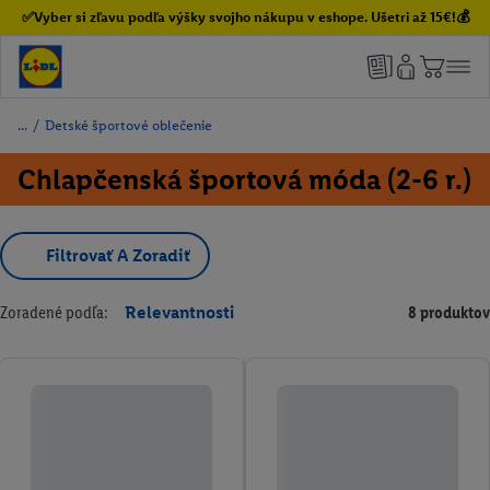
✅Vyber si zľavu podľa výšky svojho nákupu v eshope. Ušetri až 15€!💰
/
Detské športové oblečenie
Chlapčenská športová móda (2-6 r.)
Filtrovať A Zoradiť
Zoradené podľa:
Relevantnosti
8 produktov