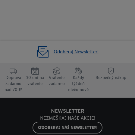
Odoberaj Newsletter!
Doprava
30 dní na
Vrátenie
Každý
Bezpečný nákup
zadarmo
vrátenie
zadarmo
týždeň
nad 70 €¹
niečo nové
NEWSLETTER
NEZMEŠKAJ NAŠE AKCIE!
ODOBERAJ NÁŠ NEWSLETTER