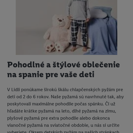
Pohodlné a štýlové oblečenie
na spanie pre vaše deti
V Lidli ponúkame širokú škálu chlapčenských pyžám pre
deti od 2 do 6 rokov. Naše pyžamá sú navrhnuté tak, aby
poskytovali maximálne pohodlie počas spánku. Či už
hľadáte krátke pyžamá na leto, dlhé pyžamá na zimu,
plyšové pyžamá pre extra pohodlie alebo dokonca
vianočné pyžamá na sviatočné obdobie, u nás si určite
vyberiete. Okrem detských pyžám na našich stránkach