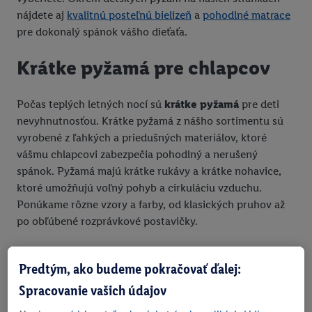
nájdete aj
kvalitnú posteľnú bielizeň
a
pohodlné matrace
pre dokonalý spánok vášho dieťaťa.
Krátke pyžamá pre chlapcov
Počas teplých letných nocí sú
krátke pyžamá
pre deti
nevyhnutnosťou. Krátke pyžamá z nášho sortimentu sú
vyrobené z ľahkých a priedušných materiálov, ktoré
vášmu chlapcovi zabezpečia pohodlný a nerušený
spánok. Pyžamá majú krátke rukávy a krátke nohavice,
ktoré umožňujú voľný pohyb a cirkuláciu vzduchu.
Ponúkame rôzne vzory a farby, od klasických pruhov až
po obľúbené rozprávkové postavičky.
Dlhé pyžamá na chladnejšie
Predtým, ako budeme pokračovať ďalej:
dni
Spracovanie vašich údajov