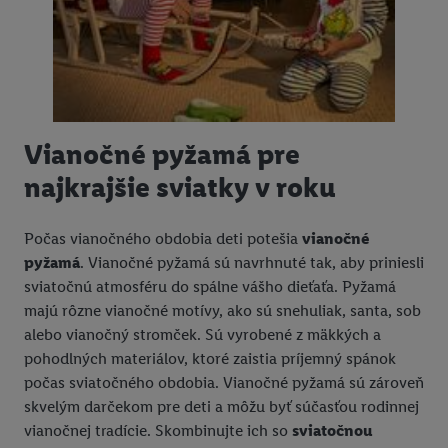
Ak s tým súhlasíte, reklamy v súvislosti s retargetingom, t. j.
reklamy na produkty, o ktoré ste prejavili záujem (napr.
vložením produktu do nákupného košíka v internetovom
obchode, ale nie jeho zakúpením), sa môžu zobrazovať aj na
rôznych zariadeniach a v rôznych službách spoločnosti Lidl ak
vám možno priradiť niekoľko koncových zariadení alebo
Vianočné pyžamá pre
používanie viacerých služieb spoločnosti Lidl, pomocou vašej
hashovanej e-mailovej adresy a prípadne ďalších
najkrajšie sviatky v roku
identifikátorov/identifikátorov, ktoré má spoločnosť Criteo SA k
dispozícii.
Počas vianočného obdobia deti potešia
vianočné
V časti "
Prispôsobiť
" môžete povoliť jednotlivé účely a nájsť
pyžamá
. Vianočné pyžamá sú navrhnuté tak, aby priniesli
ďalšie informácie o podmienkach spracúvania osobných
sviatočnú atmosféru do spálne vášho dieťaťa. Pyžamá
údajov.
majú rôzne vianočné motívy, ako sú snehuliak, santa, sob
Kliknutím na možnosť "
Odmietnuť
" môžete povoliť iba
alebo vianočný stromček. Sú vyrobené z mäkkých a
používanie potrebných technológií. Kliknutím na "
Súhlasím
"
pohodlných materiálov, ktoré zaistia príjemný spánok
vyjadríte súhlas so spracúvaním na všetky vyššie uvedené účely.
počas sviatočného obdobia. Vianočné pyžamá sú zároveň
Ďalšie informácie vrátane informácií o dobe uchovávania
skvelým darčekom pre deti a môžu byť súčasťou rodinnej
údajov a Vašom práve kedykoľvek odvolať súhlas s účinnosťou
vianočnej tradície. Skombinujte ich so
sviatočnou
do budúcnosti nájdete v našich
zásadách ochrany osobných