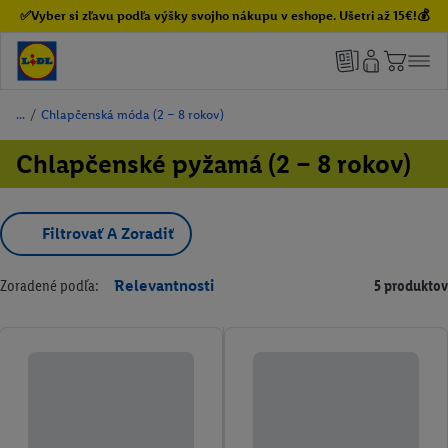
✅Vyber si zľavu podľa výšky svojho nákupu v eshope. Ušetri až 15€!💰
/
Chlapčenská móda (2 – 8 rokov)
Chlapčenské pyžamá (2 – 8 rokov)
Filtrovať A Zoradiť
Zoradené podľa:
Relevantnosti
5 produktov