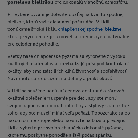
posteľnou bielizňou
pre dokonalú vianočnú atmosféru.
údajov
.
Imprint nájdete tu.
Pri výbere pyžám je dôležité dbať aj na kvalitu spodnej
bielizne, ktorú vaše dieťa nosí počas dňa. V Lidli
ponúkame širokú škálu
chlapčenskej spodnej bielizne
,
ktorá je vyrobená z príjemných a priedušných materiálov
pre celodenné pohodlie.
Všetky naše chlapčenské pyžamá sú vyrobené z vysoko
kvalitných materiálov a prechádzajú prísnymi kontrolami
kvality, aby sme zaistili ich dlhú životnosť a spoľahlivosť.
Navrhnuté sú s dôrazom na detaily a praktickosť.
V Lidli sa snažíme ponúkať cenovo dostupné a zároveň
kvalitné oblečenie na spanie pre deti, aby ste mohli
svojim najmenším dopriať pohodlný a štýlový spánok bez
toho, aby ste museli míňať veľa peňazí. Popozerajte sa po
našom online shope alebo navštívte najbližšiu predajňu
Lidl a vyberte pre svojho chlapčeka dokonalé pyžamo,
ktoré mu poskytne pohodlie a štýl počas spánku.