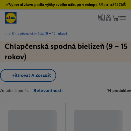
✅Vyber si zľavu podľa výšky svojho nákupu v eshope. Ušetri až 15€!💰
/
Chlapčenská móda (9 – 15 rokov)
Chlapčenská spodná bielizeň (9 – 15
rokov)
Filtrovať A Zoradiť
Zoradené podľa:
Relevantnosti
14 produktov