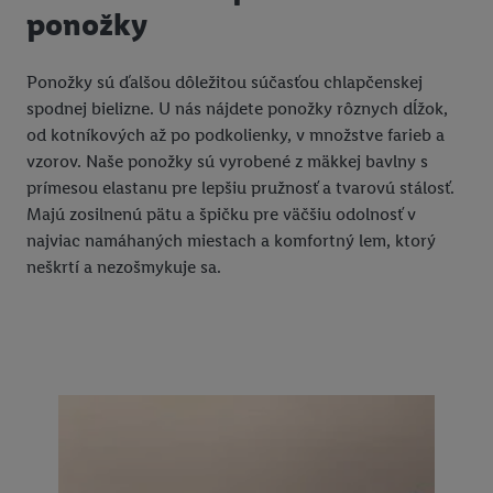
údajov a Vašom práve kedykoľvek odvolať súhlas s účinnosťou
ponožky
do budúcnosti nájdete v našich
zásadách ochrany osobných
údajov
.
Imprint nájdete tu.
Ponožky sú ďalšou dôležitou súčasťou chlapčenskej
spodnej bielizne. U nás nájdete ponožky rôznych dĺžok,
od kotníkových až po podkolienky, v množstve farieb a
vzorov. Naše ponožky sú vyrobené z mäkkej bavlny s
prímesou elastanu pre lepšiu pružnosť a tvarovú stálosť.
Majú zosilnenú pätu a špičku pre väčšiu odolnosť v
najviac namáhaných miestach a komfortný lem, ktorý
neškrtí a nezošmykuje sa.