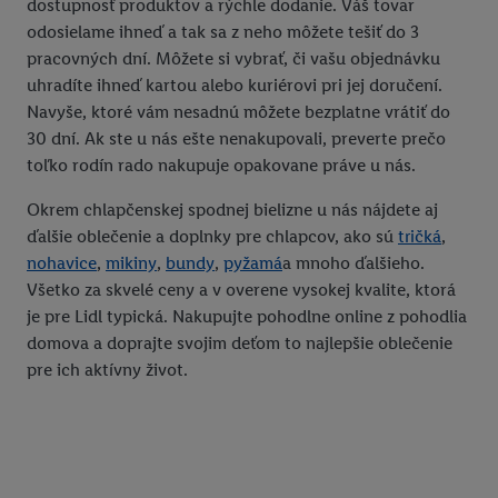
dostupnosť produktov a rýchle dodanie. Váš tovar
odosielame ihneď a tak sa z neho môžete tešiť do 3
pracovných dní. Môžete si vybrať, či vašu objednávku
uhradíte ihneď kartou alebo kuriérovi pri jej doručení.
Navyše, ktoré vám nesadnú môžete bezplatne vrátiť do
30 dní. Ak ste u nás ešte nenakupovali, preverte prečo
toľko rodín rado nakupuje opakovane práve u nás.
Okrem chlapčenskej spodnej bielizne u nás nájdete aj
ďalšie oblečenie a doplnky pre chlapcov, ako sú
tričká
,
nohavice
,
mikiny
,
bundy
,
pyžamá
a mnoho ďalšieho.
Všetko za skvelé ceny a v overene vysokej kvalite, ktorá
je pre Lidl typická. Nakupujte pohodlne online z pohodlia
domova a doprajte svojim deťom to najlepšie oblečenie
pre ich aktívny život.