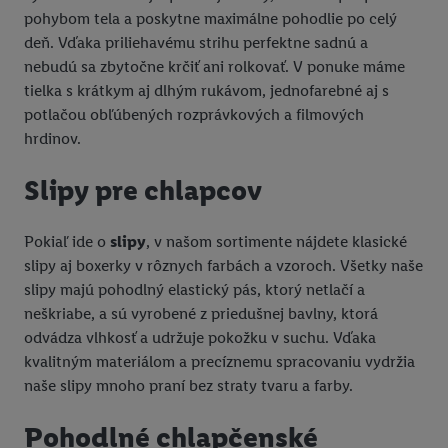
alebo identifikátormi, ktoré vám spoločnosť Criteo SA pridelila.
pohybom tela a poskytne maximálne pohodlie po celý
Ak s tým súhlasíte, reklamy v súvislosti s retargetingom, t. j.
deň. Vďaka priliehavému strihu perfektne sadnú a
reklamy na produkty, o ktoré ste prejavili záujem (napr.
nebudú sa zbytočne krčiť ani rolkovať. V ponuke máme
vložením produktu do nákupného košíka v internetovom
tielka s krátkym aj dlhým rukávom, jednofarebné aj s
obchode, ale nie jeho zakúpením), sa môžu zobrazovať aj na
potlačou obľúbených rozprávkových a filmových
rôznych zariadeniach a v rôznych službách spoločnosti Lidl ak
hrdinov.
vám možno priradiť niekoľko koncových zariadení alebo
Slipy pre chlapcov
používanie viacerých služieb spoločnosti Lidl, pomocou vašej
hashovanej e-mailovej adresy a prípadne ďalších
identifikátorov/identifikátorov, ktoré má spoločnosť Criteo SA k
Pokiaľ ide o
slipy
, v našom sortimente nájdete klasické
dispozícii.
slipy aj boxerky v rôznych farbách a vzoroch. Všetky naše
V časti "
Prispôsobiť
" môžete povoliť jednotlivé účely a nájsť
slipy majú pohodlný elastický pás, ktorý netlačí a
ďalšie informácie o podmienkach spracúvania osobných
neškriabe, a sú vyrobené z priedušnej bavlny, ktorá
údajov.
odvádza vlhkosť a udržuje pokožku v suchu. Vďaka
Kliknutím na možnosť "
Odmietnuť
" môžete povoliť iba
kvalitným materiálom a precíznemu spracovaniu vydržia
používanie potrebných technológií. Kliknutím na "
Súhlasím
"
naše slipy mnoho praní bez straty tvaru a farby.
vyjadríte súhlas so spracúvaním na všetky vyššie uvedené účely.
Ďalšie informácie vrátane informácií o dobe uchovávania
Pohodlné chlapčenské