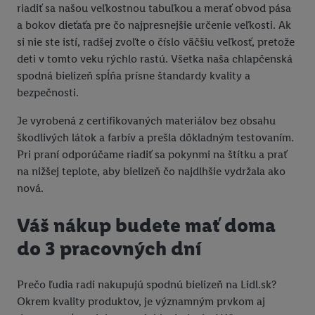
riadiť sa našou veľkostnou tabuľkou a merať obvod pása
a bokov dieťaťa pre čo najpresnejšie určenie veľkosti. Ak
si nie ste istí, radšej zvoľte o číslo väčšiu veľkosť, pretože
deti v tomto veku rýchlo rastú. Všetka naša chlapčenská
spodná bielizeň spĺňa prísne štandardy kvality a
bezpečnosti.
Je vyrobená z certifikovaných materiálov bez obsahu
škodlivých látok a farbív a prešla dôkladným testovaním.
Pri praní odporúčame riadiť sa pokynmi na štítku a prať
na nižšej teplote, aby bielizeň čo najdlhšie vydržala ako
nová.
Váš nákup budete mať doma
do 3 pracovných dní
Prečo ľudia radi nakupujú spodnú bielizeň na Lidl.sk?
Okrem kvality produktov, je významným prvkom aj