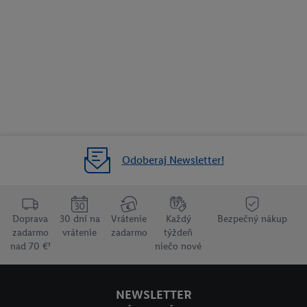
Odoberaj Newsletter!
Doprava
30 dní na
Vrátenie
Každý
Bezpečný nákup
zadarmo
vrátenie
zadarmo
týždeň
nad 70 €¹
niečo nové
NEWSLETTER