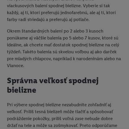
viackusových balení spodnej bielizne. Vyberie si tak
každý, aj tí, ktorí preferujú jednofarebnú, ale aj tí, ktorí
farby radi striedajú a preferujú aj potlače.
Okrem štandardných balení po 2 alebo 3 kusoch
ponúkame aj väčšie balenia po 5 alebo 7 kusov, ktoré sú
ideálne, ak chcete mať dostatok spodnej bielizne na celý
týždeň. Takéto balenia sú skvelou voľbou aj ako darček
pre mladých chlapcov, napríklad k narodeninám alebo na
Vianoce.
Správna veľkosť spodnej
bielizne
Pri výbere spodnej bielizne nezabudnite zohľadniť aj
veľkosť. Príliš tesná bielizeň môže tlačiť a spôsobovať
podráždenie pokožky, príliš voľná zase nebude dobre
držať na tele a môže sa zošmykovať. Preto odporúčame