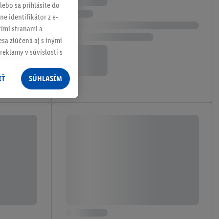
lebo sa prihlásite do
ne identifikátor z e-
tími stranami a
sa zlúčená aj s inými
reklamy v súvislosti s
 nákupného košíka v
v rôznych službách
IŤ
SÚHLASÍM
služieb spoločnosti
rov, ktoré má
racúvania osobných
ím na "
Súhlasím
"
ácií o dobe
e v našich
zásadách