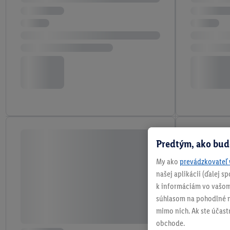
Predtým, ako bud
My ako
prevádzkovateľ 
našej aplikácii (ďalej 
k informáciám vo vašom
súhlasom na pohodlné na
mimo nich. Ak ste účast
obchode.