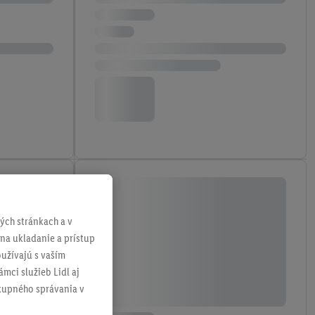
ch stránkach a v
 na ukladanie a prístup
užívajú s vaším
mci služieb Lidl aj
ákupného správania v