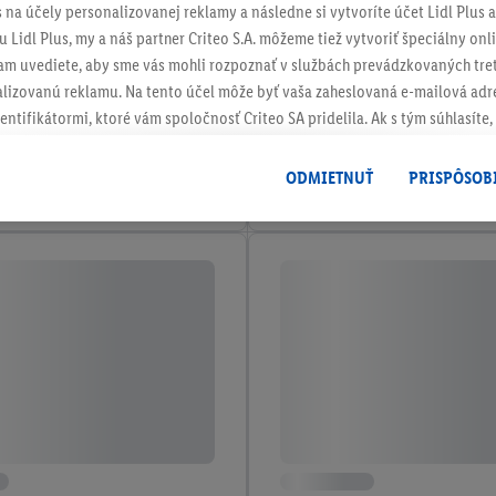
s na účely personalizovanej reklamy a následne si vytvoríte účet Lidl Plus a
 Lidl Plus, my a náš partner Criteo S.A. môžeme tiež vytvoriť špeciálny onli
tam uvediete, aby sme vás mohli rozpoznať v službách prevádzkovaných tre
izovanú reklamu. Na tento účel môže byť vaša zaheslovaná e-mailová adre
entifikátormi, ktoré vám spoločnosť Criteo SA pridelila. Ak s tým súhlasíte, 
klamy na produkty, o ktoré ste prejavili záujem (napr. vložením produktu do
le nie jeho zakúpením), sa môžu zobrazovať aj na rôznych zariadeniach a 
ODMIETNUŤ
PRISPÔSOB
 možno priradiť niekoľko koncových zariadení alebo používanie viacerých 
hovanej e-mailovej adresy a prípadne ďalších identifikátorov/identifikáto
ispozícii.
žete povoliť jednotlivé účely a nájsť ďalšie informácie o podmienkach sp
Odmietnuť
" môžete povoliť iba používanie potrebných technológií. Kliknut
acúvaním na všetky vyššie uvedené účely. Ďalšie informácie vrátane inform
ašom práve kedykoľvek odvolať súhlas s účinnosťou do budúcnosti nájdet
ov
.
Imprint nájdete tu.