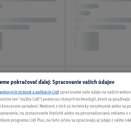
eme pokračovať ďalej: Spracovanie vašich údajov
webových stránok a aplikácie Lidl
spracúvame vaše údaje na našich webový
spoločne len "služby Lidl") pomocou rôznych technológií, ktoré sa používajú
 koncovom zariadení. Niektoré z nich sú technicky nevyhnutné alebo sa po
stavenie, na zostavovanie štatistík alebo na personalizovanú reklamu v rá
níkom programu Lidl Plus, na tieto účely sa spracúvajú aj údaje z vášho n