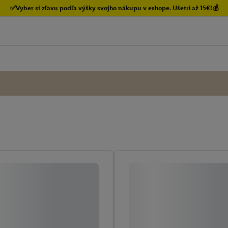
✅Vyber si zľavu podľa výšky svojho nákupu v eshope. Ušetri až 15€!💰