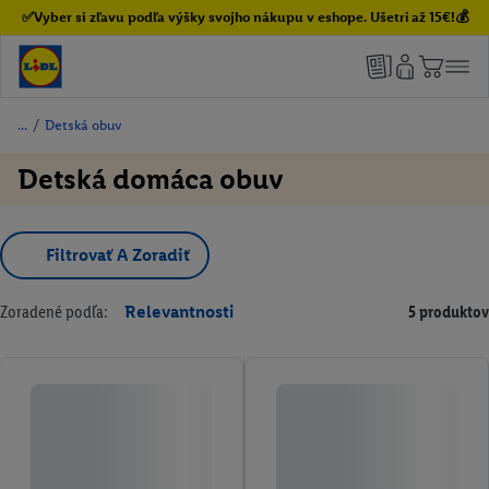
✅Vyber si zľavu podľa výšky svojho nákupu v eshope. Ušetri až 15€!💰
/
Detská obuv
Detská domáca obuv
Filtrovať A Zoradiť
Zoradené podľa:
Relevantnosti
5 produktov