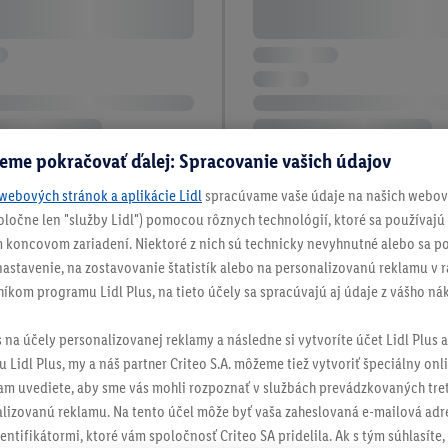
eme pokračovať ďalej: Spracovanie vašich údajov
webových stránok a aplikácie Lidl
spracúvame vaše údaje na našich webový
spoločne len "služby Lidl") pomocou rôznych technológií, ktoré sa používajú
 koncovom zariadení. Niektoré z nich sú technicky nevyhnutné alebo sa po
stavenie, na zostavovanie štatistík alebo na personalizovanú reklamu v rá
níkom programu Lidl Plus, na tieto účely sa spracúvajú aj údaje z vášho n
s na účely personalizovanej reklamy a následne si vytvoríte účet Lidl Plus a
 Lidl Plus, my a náš partner Criteo S.A. môžeme tiež vytvoriť špeciálny onli
tam uvediete, aby sme vás mohli rozpoznať v službách prevádzkovaných tre
izovanú reklamu. Na tento účel môže byť vaša zaheslovaná e-mailová adre
entifikátormi, ktoré vám spoločnosť Criteo SA pridelila. Ak s tým súhlasíte, 