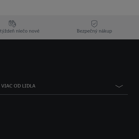
týždeň niečo nové
Bezpečný nákup
VIAC OD LIDLA