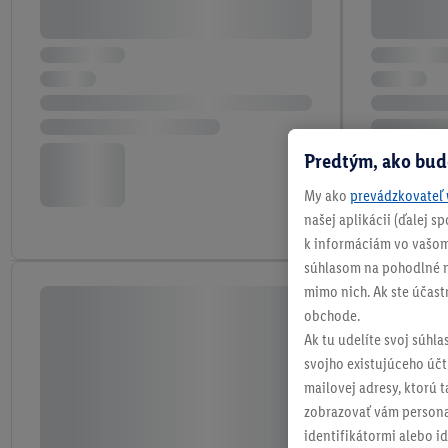
Predtým, ako bud
My ako
prevádzkovateľ 
našej aplikácii (ďalej 
k informáciám vo vašom
súhlasom na pohodlné na
mimo nich. Ak ste účast
obchode.
Ak tu udelíte svoj súhla
svojho existujúceho účtu
mailovej adresy, ktorú 
zobrazovať vám personal
identifikátormi alebo id