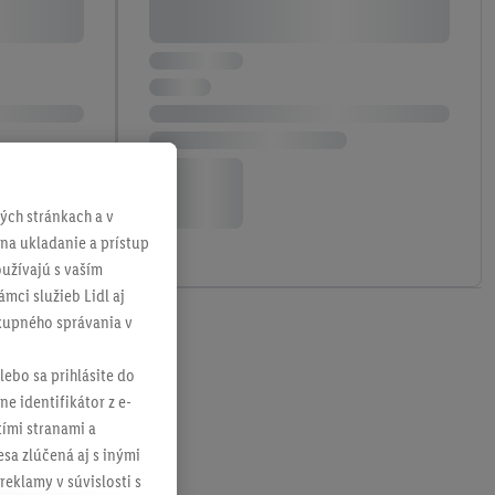
ch stránkach a v
 na ukladanie a prístup
užívajú s vaším
mci služieb Lidl aj
ákupného správania v
lebo sa prihlásite do
ne identifikátor z e-
tími stranami a
sa zlúčená aj s inými
reklamy v súvislosti s