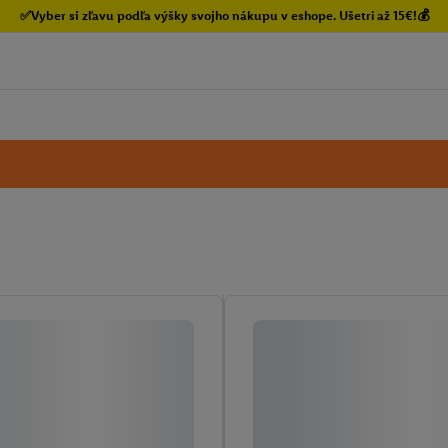
✅Vyber si zľavu podľa výšky svojho nákupu v eshope. Ušetri až 15€!💰