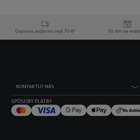
Doprava zadarmo nad 70 €¹
30 dní na vrát
KONTAKTUJ NÁS
SPÔSOBY PLATBY
Na dobi