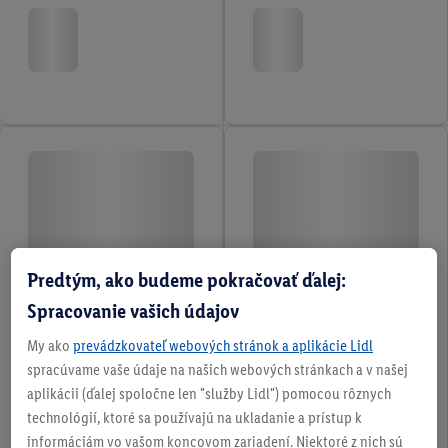
Predtým, ako budeme pokračovať ďalej:
Spracovanie vašich údajov
My ako
prevádzkovateľ webových stránok a aplikácie Lidl
spracúvame vaše údaje na našich webových stránkach a v našej
aplikácii (ďalej spoločne len "služby Lidl") pomocou rôznych
technológií, ktoré sa používajú na ukladanie a prístup k
informáciám vo vašom koncovom zariadení. Niektoré z nich sú