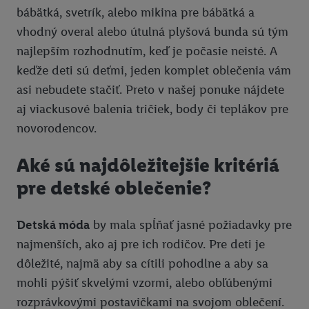
bábätká, svetrík, alebo mikina pre bábätká a
vhodný overal alebo útulná plyšová bunda sú tým
najlepším rozhodnutím, keď je počasie neisté. A
keďže deti sú deťmi, jeden komplet oblečenia vám
asi nebudete stačiť. Preto v našej ponuke nájdete
aj viackusové balenia tričiek, body či teplákov pre
novorodencov.
Aké sú najdôležitejšie kritériá
pre detské oblečenie?
Detská móda
by mala spĺňať jasné požiadavky pre
najmenších, ako aj pre ich rodičov. Pre deti je
dôležité, najmä aby sa cítili pohodlne a aby sa
mohli pýšiť skvelými vzormi, alebo obľúbenými
rozprávkovými postavičkami na svojom oblečení.