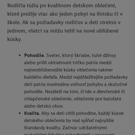
Rodičia túžia po kvalitnom detskom oblečení,
ktoré prežije viac ako jeden pobyt na ihrisku či v
škole. Ak sa požiadavky rodičov a detí stretnú v
jednom, všetci sa môžu tešiť na nové obľúbené
kúsky.
Pohodlie
. Sveter, ktorý škriabe, tuhé džínsy
alebo príliš obtiahnuté tričko patria medzi
najneobľúbenejšie kúsky oblečenia takmer
každého dieťaťa. Medzi najdôležitejšie požiadavky
detí patria maximálna voľnosť pohybu a skutočné
pohodlie. Nezáleží na tom, či ide o dievčenské či
chlapčenské oblečenie, oblečenie pre batoľatá
alebo detskú obuv.
Kvalita
. Aby sa deti cítili pohodlne, každý kúsok
detského oblečenia by mal spĺňať najvyššie
štandardy kvality. Začnúc udržateľnými
materiálmi (ideálne prírodnými) a procesmi