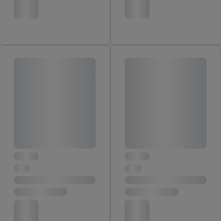
rôznych zariadeniach a v rôznych službách spoločnosti Lidl ak
vám možno priradiť niekoľko koncových zariadení alebo
používanie viacerých služieb spoločnosti Lidl, pomocou vašej
hashovanej e-mailovej adresy a prípadne ďalších
identifikátorov/identifikátorov, ktoré má spoločnosť Criteo SA k
dispozícii.
V časti "
Prispôsobiť
" môžete povoliť jednotlivé účely a nájsť
ďalšie informácie o podmienkach spracúvania osobných
údajov.
Kliknutím na možnosť "
Odmietnuť
" môžete povoliť iba
používanie potrebných technológií. Kliknutím na "
Súhlasím
"
vyjadríte súhlas so spracúvaním na všetky vyššie uvedené účely.
Ďalšie informácie vrátane informácií o dobe uchovávania
údajov a Vašom práve kedykoľvek odvolať súhlas s účinnosťou
do budúcnosti nájdete v našich
zásadách ochrany osobných
údajov
.
Imprint nájdete tu.