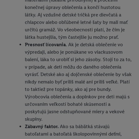
konečnej úpravy oblečenia a končí hustotou
látky. Aj vzdušné detské tričká pre dievčatá a
chlapcov alebo obľúbené letné šaty by mali mať
určitú gramáž. Vo všeobecnosti platí, že čím je
látka hustejšia, tým častejšie ju možno prať.
Presnosť lícovania
. Ak je detská oblečenie vo
výpredaji, alebo je ponúkane vo viackusovom
balení, láka to urobiť si jeho zásoby. Stojí to za to,
v prípade, ak deti môžu do daného oblečenia
vyrásť. Detské ako aj dojčenské oblečenie by však
nikdy nemalo byť príliš malé ani príliš veľké. Platí
to taktiež pre topánky, ako aj pre bundy.
Výrobcovia oblečenia a doplnkov pre deti majú s
určovaním veľkostí bohaté skúsenosti a
poskytujú jasne odstupňované miery a vekové
skupiny.
Zábavný faktor.
Ako sa bábätká stávajú
batoľatami a batoľatá školopovinnými deťmi,