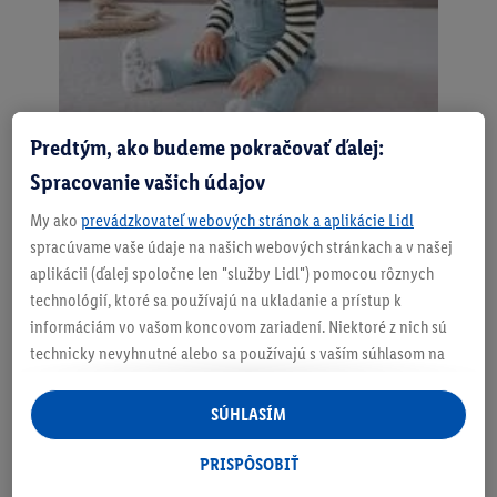
Predtým, ako budeme pokračovať ďalej:
Detské tričká pre najmenších –
Spracovanie vašich údajov
kvalita a pohodlie pre vaše
My ako
prevádzkovateľ webových stránok a aplikácie Lidl
spracúvame vaše údaje na našich webových stránkach a v našej
bábätká a batoľatá
aplikácii (ďalej spoločne len "služby Lidl") pomocou rôznych
technológií, ktoré sa používajú na ukladanie a prístup k
Hľadáte kvalitné a pohodlné tričká pre svoje bábätká vo
informáciám vo vašom koncovom zariadení. Niektoré z nich sú
veku od 2 do 24 mesiacov? V Lidl online shope nájdete
technicky nevyhnutné alebo sa používajú s vaším súhlasom na
širokú ponuku detských tričiek pre dievčatká aj chlapcov
pohodlné nastavenie, na zostavovanie štatistík alebo na
v rôznych farbách, vzoroch a strihoch. Naše tričká sú
personalizovanú reklamu v rámci služieb Lidl aj mimo nich. Ak
SÚHLASÍM
vyrobené z jemných a priedušných materiálov, ktoré
ste účastníkom programu Lidl Plus, na tieto účely sa spracúvajú
zaručujú maximálne pohodlie pre citlivú detskú pokožku.
aj údaje z vášho nákupného správania v obchode.
PRISPÔSOBIŤ
Ak tu udelíte svoj súhlas na účely personalizovanej reklamy a