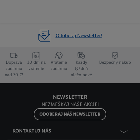
Odoberaj Newsletter!
Doprava
30 dní na
Vrátenie
Každý
Bezpečný nákup
zadarmo
vrátenie
zadarmo
týždeň
nad 70 €¹
niečo nové
NEWSLETTER
NEZMEŠKAJ NAŠE AKCIE!
ODOBERAJ NÁŠ NEWSLETTER
KONTAKTUJ NÁS