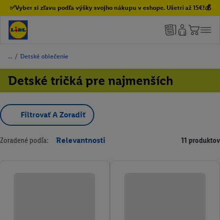
✅Vyber si zľavu podľa výšky svojho nákupu v eshope. Ušetri až 15€!💰
/
Detské oblečenie
Detské tričká pre najmenších
Filtrovať A Zoradiť
Zoradené podľa:
Relevantnosti
11 produktov