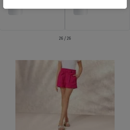
existujúceho účtu Lidl Plus, my a náš partner Criteo S.A. môžeme
tiež vytvoriť špeciálny online identifikátor z e-mailovej adresy,
ktorú tam uvediete, aby sme vás mohli rozpoznať v službách
prevádzkovaných tretími stranami a zobrazovať vám
personalizovanú reklamu. Na tento účel môže byť vaša
26 / 26
zaheslovaná e-mailová adresa zlúčená aj s inými identifikátormi
alebo identifikátormi, ktoré vám spoločnosť Criteo SA pridelila.
Ak s tým súhlasíte, reklamy v súvislosti s retargetingom, t. j.
reklamy na produkty, o ktoré ste prejavili záujem (napr.
vložením produktu do nákupného košíka v internetovom
obchode, ale nie jeho zakúpením), sa môžu zobrazovať aj na
rôznych zariadeniach a v rôznych službách spoločnosti Lidl ak
vám možno priradiť niekoľko koncových zariadení alebo
používanie viacerých služieb spoločnosti Lidl, pomocou vašej
hashovanej e-mailovej adresy a prípadne ďalších
identifikátorov/identifikátorov, ktoré má spoločnosť Criteo SA k
dispozícii.
V časti "
Prispôsobiť
" môžete povoliť jednotlivé účely a nájsť
ďalšie informácie o podmienkach spracúvania osobných