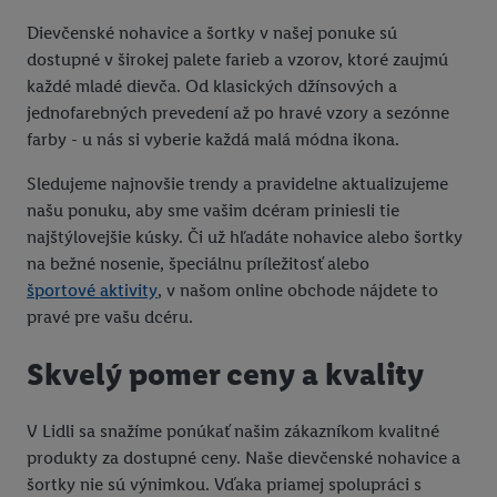
Dievčenské nohavice a šortky v našej ponuke sú
dostupné v širokej palete farieb a vzorov, ktoré zaujmú
každé mladé dievča. Od klasických džínsových a
jednofarebných prevedení až po hravé vzory a sezónne
farby - u nás si vyberie každá malá módna ikona.
Sledujeme najnovšie trendy a pravidelne aktualizujeme
našu ponuku, aby sme vašim dcéram priniesli tie
najštýlovejšie kúsky. Či už hľadáte nohavice alebo šortky
na bežné nosenie, špeciálnu príležitosť alebo
športové aktivity
, v našom online obchode nájdete to
pravé pre vašu dcéru.
Skvelý pomer ceny a kvality
V Lidli sa snažíme ponúkať našim zákazníkom kvalitné
produkty za dostupné ceny. Naše dievčenské nohavice a
šortky nie sú výnimkou. Vďaka priamej spolupráci s