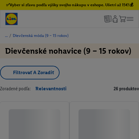
✅Vyber si zľavu podľa výšky svojho nákupu v eshope. Ušetri až 15€!💰
/
Dievčenská móda (9 – 15 rokov)
Dievčenské nohavice (9 – 15 rokov)
Filtrovať A Zoradiť
Zoradené podľa:
Relevantnosti
26 produktov