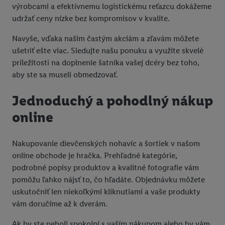
výrobcami a efektívnemu logistickému reťazcu dokážeme
udržať ceny nízke bez kompromisov v kvalite.
Navyše, vďaka našim častým akciám a zľavám môžete
ušetriť ešte viac. Sledujte našu ponuku a využite skvelé
príležitosti na doplnenie šatníka vašej dcéry bez toho,
aby ste sa museli obmedzovať.
Jednoduchý a pohodlný nákup
online
Nakupovanie dievčenských nohavíc a šortiek v našom
online obchode je hračka. Prehľadné kategórie,
podrobné popisy produktov a kvalitné fotografie vám
pomôžu ľahko nájsť to, čo hľadáte. Objednávku môžete
uskutočniť len niekoľkými kliknutiami a vaše produkty
vám doručíme až k dverám.
Ak by ste neboli spokojní s vaším nákupom alebo by vám