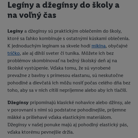
Legíny a džegínsy do školy a
na voľný čas
Legíny
a džegínsy sú praktickým oblečením do školy,
ktoré sa ľahko kombinuje s ostatnými kúskami oblečenia.
K jednoduchým legínam sa skvele hodí
mikina
, obyčajné
tričko
, ale aj dlhší sveter či tunika. Môžete ich bez
problémov skombinovať na bežný školský deň aj na
školské vystúpenie. Vďaka tomu, že sú vyrobené
prevažne z bavlny s prímesou elastanu, sú neskutočne
pohodlné a dievčatá ich môžu nosiť počas celého dňa bez
toho, aby sa v nich cítili nepríjemne alebo aby ich tlačili.
Džegínsy
pripomínajú klasické nohavice alebo džínsy, ale
v porovnaní s nimi sú podstatne pohodlnejšie, príjemne
mäkké a priliehavé vďaka elastickým materiálom.
Džegínsy v našej ponuke majú aj pohodlný elastický pás,
vďaka ktorému pevnejšie držia.