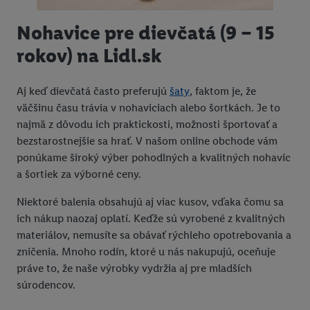
údajov.
Nohavice pre dievčatá (9 – 15
Kliknutím na možnosť "
Odmietnuť
" môžete povoliť iba
používanie potrebných technológií. Kliknutím na "
Súhlasím
"
rokov) na Lidl.sk
vyjadríte súhlas so spracúvaním na všetky vyššie uvedené účely.
Ďalšie informácie vrátane informácií o dobe uchovávania
Aj keď dievčatá často preferujú
šaty
, faktom je, že
údajov a Vašom práve kedykoľvek odvolať súhlas s účinnosťou
väčšinu času trávia v nohaviciach alebo šortkách. Je to
do budúcnosti nájdete v našich
zásadách ochrany osobných
najmä z dôvodu ich praktickosti, možnosti športovať a
údajov
.
Imprint nájdete tu.
bezstarostnejšie sa hrať. V našom online obchode vám
ponúkame široký výber pohodlných a kvalitných nohavíc
a šortiek za výborné ceny.
Niektoré balenia obsahujú aj viac kusov, vďaka čomu sa
ich nákup naozaj oplatí. Keďže sú vyrobené z kvalitných
materiálov, nemusíte sa obávať rýchleho opotrebovania a
zničenia. Mnoho rodín, ktoré u nás nakupujú, oceňuje
práve to, že naše výrobky vydržia aj pre mladších
súrodencov.