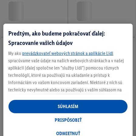
Predtým, ako budeme pokračovať ďalej:
Spracovanie vašich údajov
My ako
prevádzkovateľ webových stránok a aplikácie Lidl
spracúvame vaše údaje na našich webových stránkach a v našej
aplikácii (ďalej spoločne len "služby Lidl") pomocou rôznych
technológií, ktoré sa používajú na ukladanie a prístup k
informáciám vo vašom koncovom zariadení. Niektoré z nich sú
technicky nevyhnutné alebo sa používajú s vaším súhlasom na
pohodlné nastavenie, na zostavovanie štatistík alebo na
personalizovanú reklamu v rámci služieb Lidl aj mimo nich. Ak
SÚHLASÍM
ste účastníkom programu Lidl Plus, na tieto účely sa spracúvajú
aj údaje z vášho nákupného správania v obchode.
PRISPÔSOBIŤ
Ak tu udelíte svoj súhlas na účely personalizovanej reklamy a
následne si vytvoríte účet Lidl Plus alebo sa prihlásite do svojho
ODMIETNUŤ