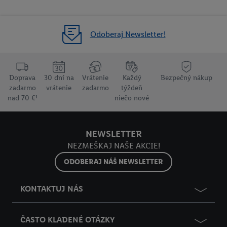
Odoberaj Newsletter!
Doprava
30 dní na
Vrátenie
Každý
Bezpečný nákup
zadarmo
vrátenie
zadarmo
týždeň
nad 70 €¹
niečo nové
NEWSLETTER
NEZMEŠKAJ NAŠE AKCIE!
ODOBERAJ NÁŠ NEWSLETTER
KONTAKTUJ NÁS
ČASTO KLADENÉ OTÁZKY