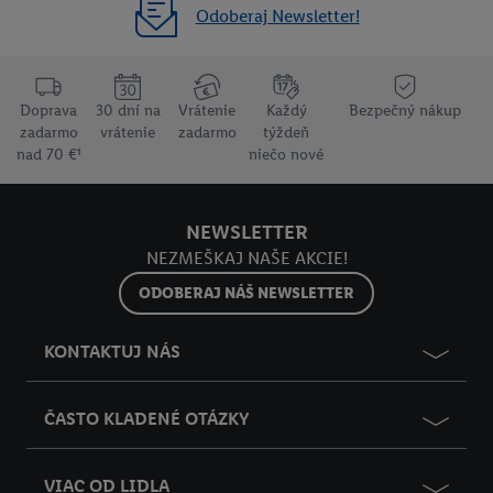
Odoberaj Newsletter!
Doprava
30 dní na
Vrátenie
Každý
Bezpečný nákup
zadarmo
vrátenie
zadarmo
týždeň
nad 70 €¹
niečo nové
NEWSLETTER
NEZMEŠKAJ NAŠE AKCIE!
ODOBERAJ NÁŠ NEWSLETTER
KONTAKTUJ NÁS
ČASTO KLADENÉ OTÁZKY
VIAC OD LIDLA