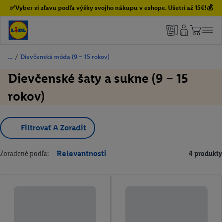
✅Vyber si zľavu podľa výšky svojho nákupu v eshope. Ušetri až 15€!💰
/
Dievčenská móda (9 – 15 rokov)
Dievčenské šaty a sukne (9 – 15
rokov)
Filtrovať A Zoradiť
Zoradené podľa:
Relevantnosti
4 produkty