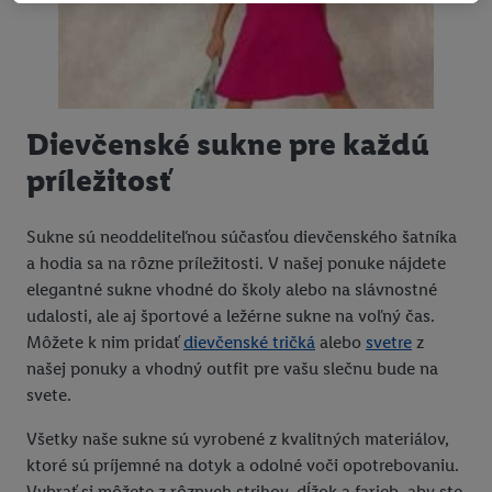
tiež vytvoriť špeciálny online identifikátor z e-mailovej adresy,
ktorú tam uvediete, aby sme vás mohli rozpoznať v službách
prevádzkovaných tretími stranami a zobrazovať vám
personalizovanú reklamu. Na tento účel môže byť vaša
zaheslovaná e-mailová adresa zlúčená aj s inými identifikátormi
Dievčenské sukne pre každú
alebo identifikátormi, ktoré vám spoločnosť Criteo SA pridelila.
Ak s tým súhlasíte, reklamy v súvislosti s retargetingom, t. j.
príležitosť
reklamy na produkty, o ktoré ste prejavili záujem (napr.
vložením produktu do nákupného košíka v internetovom
Sukne sú neoddeliteľnou súčasťou dievčenského šatníka
obchode, ale nie jeho zakúpením), sa môžu zobrazovať aj na
a hodia sa na rôzne príležitosti. V našej ponuke nájdete
rôznych zariadeniach a v rôznych službách spoločnosti Lidl ak
elegantné sukne vhodné do školy alebo na slávnostné
vám možno priradiť niekoľko koncových zariadení alebo
udalosti, ale aj športové a ležérne sukne na voľný čas.
používanie viacerých služieb spoločnosti Lidl, pomocou vašej
Môžete k nim pridať
dievčenské tričká
alebo
svetre
z
hashovanej e-mailovej adresy a prípadne ďalších
našej ponuky a vhodný outfit pre vašu slečnu bude na
identifikátorov/identifikátorov, ktoré má spoločnosť Criteo SA k
svete.
dispozícii.
V časti "
Prispôsobiť
" môžete povoliť jednotlivé účely a nájsť
Všetky naše sukne sú vyrobené z kvalitných materiálov,
ďalšie informácie o podmienkach spracúvania osobných
ktoré sú príjemné na dotyk a odolné voči opotrebovaniu.
údajov.
Vybrať si môžete z rôznych strihov, dĺžok a farieb, aby ste