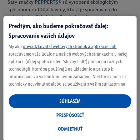
Šaty značky
PEPPERTS®
sú vyrobené ekologickým
spôsobom zo 100% bavlny, ktorá je spracovaná do
pohodlnej, mäkkej a kvalitnej pleteniny s označením
Single-Jersey. Vybrať si môžete z viacerých farebných
Predtým, ako budeme pokračovať ďalej:
prevedení i z viacerých strihov.
Šaty značky Mexx
sa
Spracovanie vašich údajov
vyznačujú športovou eleganciou v tvare A-strihu a hodia
My ako
prevádzkovateľ webových stránok a aplikácie Lidl
sa ako na letné prechádzky a pláž, tak aj na niektoré
spracúvame vaše údaje na našich webových stránkach a v našej
druhy športov ako je napríklad tenis.
aplikácii (ďalej spoločne len "služby Lidl") pomocou rôznych
technológií, ktoré sa používajú na ukladanie a prístup k
informáciám vo vašom koncovom zariadení. Niektoré z nich sú
technicky nevyhnutné alebo sa používajú s vaším súhlasom na
pohodlné nastavenie, na zostavovanie štatistík alebo na
personalizovanú reklamu v rámci služieb Lidl aj mimo nich. Ak
SÚHLASÍM
ste účastníkom programu Lidl Plus, na tieto účely sa spracúvajú
aj údaje z vášho nákupného správania v obchode.
PRISPÔSOBIŤ
Ak tu udelíte svoj súhlas na účely personalizovanej reklamy a
následne si vytvoríte účet Lidl Plus alebo sa prihlásite do svojho
ODMIETNUŤ
existujúceho účtu Lidl Plus, my a náš partner Criteo S.A. môžeme