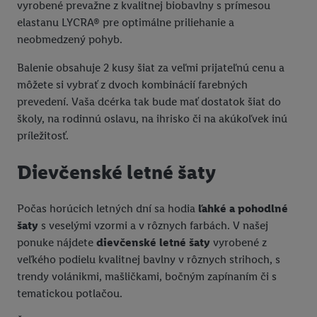
vyrobené prevažne z kvalitnej biobavlny s prímesou
elastanu LYCRA® pre optimálne priliehanie a
neobmedzený pohyb.
Balenie obsahuje 2 kusy šiat za veľmi prijateľnú cenu a
môžete si vybrať z dvoch kombinácií farebných
prevedení. Vaša dcérka tak bude mať dostatok šiat do
školy, na rodinnú oslavu, na ihrisko či na akúkoľvek inú
príležitosť.
Dievčenské letné šaty
Počas horúcich letných dní sa hodia
ľahké a pohodlné
šaty
s veselými vzormi a v rôznych farbách. V našej
ponuke nájdete
dievčenské letné šaty
vyrobené z
veľkého podielu kvalitnej bavlny v rôznych strihoch, s
trendy volánikmi, mašličkami, bočným zapínaním či s
tematickou potlačou.