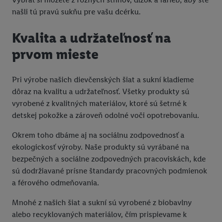
Kliknutím na možnosť "
Odmietnuť
" môžete povoliť iba
našli tú pravú sukňu pre vašu dcérku.
používanie potrebných technológií. Kliknutím na "
Súhlasím
"
Kvalita a udržateľnosť na
vyjadríte súhlas so spracúvaním na všetky vyššie uvedené účely.
Ďalšie informácie vrátane informácií o dobe uchovávania
prvom mieste
údajov a Vašom práve kedykoľvek odvolať súhlas s účinnosťou
do budúcnosti nájdete v našich
zásadách ochrany osobných
Pri výrobe našich dievčenských šiat a sukní kladieme
údajov
.
Imprint nájdete tu.
dôraz na kvalitu a udržateľnosť. Všetky produkty sú
vyrobené z kvalitných materiálov, ktoré sú šetrné k
detskej pokožke a zároveň odolné voči opotrebovaniu.
Okrem toho dbáme aj na sociálnu zodpovednosť a
ekologickosť výroby. Naše produkty sú vyrábané na
bezpečných a sociálne zodpovedných pracoviskách, kde
sú dodržiavané prísne štandardy pracovných podmienok
a férového odmeňovania.
Mnohé z našich šiat a sukní sú vyrobené z biobavlny
alebo recyklovaných materiálov, čím prispievame k