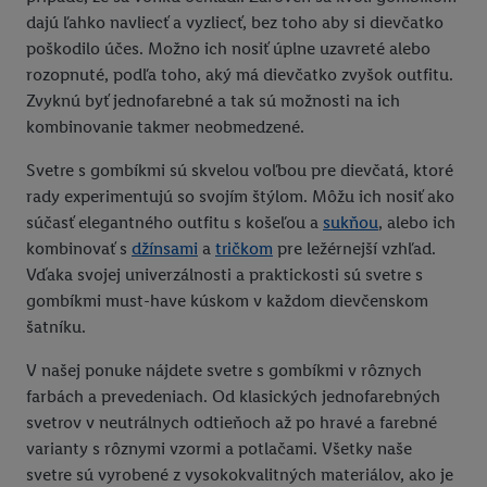
dajú ľahko navliecť a vyzliecť, bez toho aby si dievčatko
poškodilo účes. Možno ich nosiť úplne uzavreté alebo
rozopnuté, podľa toho, aký má dievčatko zvyšok outfitu.
Zvyknú byť jednofarebné a tak sú možnosti na ich
kombinovanie takmer neobmedzené.
Svetre s gombíkmi sú skvelou voľbou pre dievčatá, ktoré
rady experimentujú so svojím štýlom. Môžu ich nosiť ako
súčasť elegantného outfitu s košeľou a
sukňou
, alebo ich
kombinovať s
džínsami
a
tričkom
pre ležérnejší vzhľad.
Vďaka svojej univerzálnosti a praktickosti sú svetre s
gombíkmi must-have kúskom v každom dievčenskom
šatníku.
V našej ponuke nájdete svetre s gombíkmi v rôznych
farbách a prevedeniach. Od klasických jednofarebných
svetrov v neutrálnych odtieňoch až po hravé a farebné
varianty s rôznymi vzormi a potlačami. Všetky naše
svetre sú vyrobené z vysokokvalitných materiálov, ako je