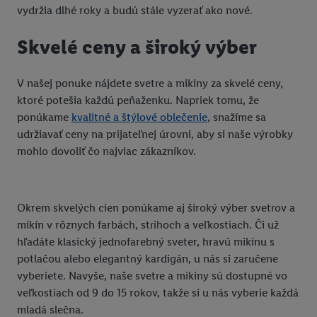
vydržia dlhé roky a budú stále vyzerať ako nové.
Skvelé ceny a široký výber
V našej ponuke nájdete svetre a mikiny za skvelé ceny,
ktoré potešia každú peňaženku. Napriek tomu, že
ponúkame
kvalitné a štýlové oblečenie
, snažíme sa
udržiavať ceny na prijateľnej úrovni, aby si naše výrobky
mohlo dovoliť čo najviac zákazníkov.
Okrem skvelých cien ponúkame aj široký výber svetrov a
mikín v rôznych farbách, strihoch a veľkostiach. Či už
hľadáte klasický jednofarebný sveter, hravú mikinu s
potlačou alebo elegantný kardigán, u nás si zaručene
vyberiete. Navyše, naše svetre a mikiny sú dostupné vo
veľkostiach od 9 do 15 rokov, takže si u nás vyberie každá
mladá slečna.