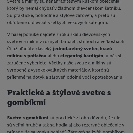
Svetre a mikiny sú nenahraditeľným kúskom oblečenia,
ktorý by nemal chýbať v žiadnom dievčenskom šatníku.
Sú praktické, pohodlné a štýlové zároveň, a preto sú
obľúbené u dievčat všetkých vekových kategórií.
V našej ponuke nájdete širokú škálu dievčenských
svetrov a mikín v rôznych farbách, strihoch a veľkostiach.
Či už hľadáte klasický
jednofarebný sveter, hravú
mikinu s potlačou
alebo
elegantný kardigán
, u nás si
zaručene vyberiete. Všetky naše svetre a mikiny sú
vyrobené z vysokokvalitných materiálov, ktoré sú
príjemné na dotyk a zároveň odolné voči opotrebovaniu.
Praktické a štýlové svetre s
gombíkmi
Svetre s gombíkmi
sú praktické z toho dôvodu, že nie
sú veľmi hrubé a tak sa hodia aj ako rezervné oblečenie v
prípade, že sa vonku ochladí. Zároveň sa kvôli gombíkom