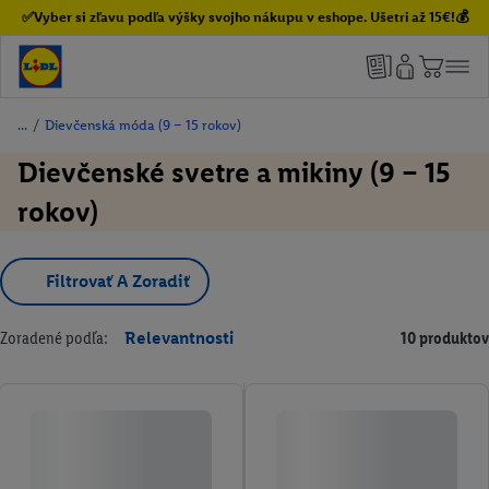
✅Vyber si zľavu podľa výšky svojho nákupu v eshope. Ušetri až 15€!💰
/
Dievčenská móda (9 – 15 rokov)
Dievčenské svetre a mikiny (9 – 15
rokov)
Filtrovať A Zoradiť
Zoradené podľa:
Relevantnosti
10 produktov