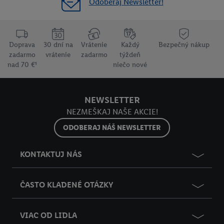
Odoberaj Newsletter!
Doprava
30 dní na
Vrátenie
Každý
Bezpečný nákup
zadarmo
vrátenie
zadarmo
týždeň
nad 70 €¹
niečo nové
NEWSLETTER
NEZMEŠKAJ NAŠE AKCIE!
ODOBERAJ NÁŠ NEWSLETTER
KONTAKTUJ NÁS
ČASTO KLADENÉ OTÁZKY
VIAC OD LIDLA