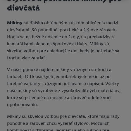
tiež vytvoriť špeciálny online identifikátor z e-mailovej adresy,
dievčatá
ktorú tam uvediete, aby sme vás mohli rozpoznať v službách
prevádzkovaných tretími stranami a zobrazovať vám
Mikiny
sú ďalším obľúbeným kúskom oblečenia medzi
personalizovanú reklamu. Na tento účel môže byť vaša
dievčatami. Sú pohodlné, praktické a štýlové zároveň.
zaheslovaná e-mailová adresa zlúčená aj s inými identifikátormi
Hodia sa na bežné nosenie do školy, na prechádzky s
alebo identifikátormi, ktoré vám spoločnosť Criteo SA pridelila.
kamarátkami alebo na športové aktivity. Mikiny sú
Ak s tým súhlasíte, reklamy v súvislosti s retargetingom, t. j.
skvelou voľbou pre chladnejšie dni, kedy je potrebné sa
reklamy na produkty, o ktoré ste prejavili záujem (napr.
trochu viac zahriať.
vložením produktu do nákupného košíka v internetovom
obchode, ale nie jeho zakúpením), sa môžu zobrazovať aj na
V našej ponuke nájdete mikiny v rôznych strihoch a
rôznych zariadeniach a v rôznych službách spoločnosti Lidl ak
farbách. Od klasických jednofarebných mikín až po
vám možno priradiť niekoľko koncových zariadení alebo
farebné varianty s rôznymi potlačami a nápismi. Všetky
používanie viacerých služieb spoločnosti Lidl, pomocou vašej
naše mikiny sú vyrobené z vysokokvalitných materiálov,
hashovanej e-mailovej adresy a prípadne ďalších
ktoré sú príjemné na nosenie a zároveň odolné voči
identifikátorov/identifikátorov, ktoré má spoločnosť Criteo SA k
opotrebovaniu.
dispozícii.
V časti "
Prispôsobiť
" môžete povoliť jednotlivé účely a nájsť
Mikiny sú skvelou voľbou pre dievčatá, ktoré majú rady
ďalšie informácie o podmienkach spracúvania osobných
pohodlie a zároveň chcú vyzerať štýlovo. Môžu ich
údajov.
kombinovať s džínsami, legínami alebo sukňou pre