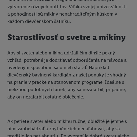
Kliknutím na možnosť "
Odmietnuť
" môžete povoliť iba
vytvorenie rôznych outfitov. Vďaka svojej univerzálnosti
používanie potrebných technológií. Kliknutím na "
Súhlasím
"
a pohodlnosti sú mikiny nenahraditeľným kúskom v
vyjadríte súhlas so spracúvaním na všetky vyššie uvedené účely.
každom dievčenskom šatníku.
Ďalšie informácie vrátane informácií o dobe uchovávania
údajov a Vašom práve kedykoľvek odvolať súhlas s účinnosťou
Starostlivosť o svetre a mikiny
do budúcnosti nájdete v našich
zásadách ochrany osobných
údajov
.
Imprint nájdete tu.
Aby si sveter alebo mikina udržali čím dlhšie pekný
vzhľad, potrebné je dodržiavať odporúčania na návode a
uvedeným spôsobom sa o nich starať. Napríklad
dievčenský bavlnený kardigán z našej ponuky je vhodný
na pranie v pračke na stanovenom programe. Ideálne s
bielizňou podobných farieb, aby sa nezafarbil, prípadne,
aby on nezafarbil ostatné oblečenie.
Ak periete sveter alebo mikinu ručne, dôležité je jemne s
nimi zaobchádzať a zbytočne ich nenaťahovať, aby sa
predišlo ich natiahnutiu. Po vypraní je dobré sveter alebo