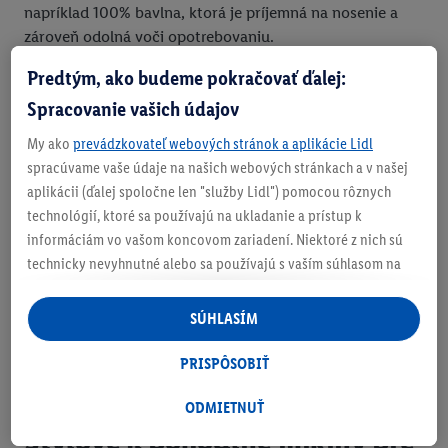
napríklad 100% bavlna, ktorá je príjemná na nosenie a
zároveň odolná voči opotrebovaniu.
Predtým, ako budeme pokračovať ďalej:
Spracovanie vašich údajov
My ako
prevádzkovateľ webových stránok a aplikácie Lidl
spracúvame vaše údaje na našich webových stránkach a v našej
aplikácii (ďalej spoločne len "služby Lidl") pomocou rôznych
technológií, ktoré sa používajú na ukladanie a prístup k
informáciám vo vašom koncovom zariadení. Niektoré z nich sú
technicky nevyhnutné alebo sa používajú s vaším súhlasom na
pohodlné nastavenie, na zostavovanie štatistík alebo na
personalizovanú reklamu v rámci služieb Lidl aj mimo nich. Ak
SÚHLASÍM
ste účastníkom programu Lidl Plus, na tieto účely sa spracúvajú
aj údaje z vášho nákupného správania v obchode.
PRISPÔSOBIŤ
Ak tu udelíte svoj súhlas na účely personalizovanej reklamy a
následne si vytvoríte účet Lidl Plus alebo sa prihlásite do svojho
ODMIETNUŤ
existujúceho účtu Lidl Plus, my a náš partner Criteo S.A. môžeme
Štýlové a pohodlné mikiny pre