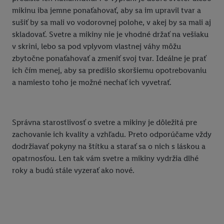
mikinu iba jemne ponaťahovať, aby sa im upravil tvar a
sušiť by sa mali vo vodorovnej polohe, v akej by sa mali aj
skladovať. Svetre a mikiny nie je vhodné držať na vešiaku
v skrini, lebo sa pod vplyvom vlastnej váhy môžu
zbytočne ponaťahovať a zmeniť svoj tvar. Ideálne je prať
ich čím menej, aby sa predišlo skoršiemu opotrebovaniu
a namiesto toho je možné nechať ich vyvetrať.
Správna starostlivosť o svetre a mikiny je dôležitá pre
zachovanie ich kvality a vzhľadu. Preto odporúčame vždy
dodržiavať pokyny na štítku a starať sa o nich s láskou a
opatrnosťou. Len tak vám svetre a mikiny vydržia dlhé
roky a budú stále vyzerať ako nové.