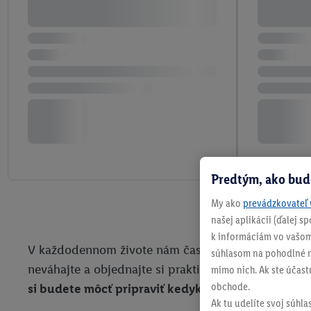
Predtým, ako bud
My ako
prevádzkovateľ 
našej aplikácii (ďalej 
k informáciám vo vašom
V každodennom živote nám často na varenie nezostáv
súhlasom na pohodlné na
neváhajte a objednajte si praktického pomocníka 
mimo nich. Ak ste účast
obchode.
si budete môcť pripraviť kedykoľvek, rýchlo a ce
Ak tu udelíte svoj súhla