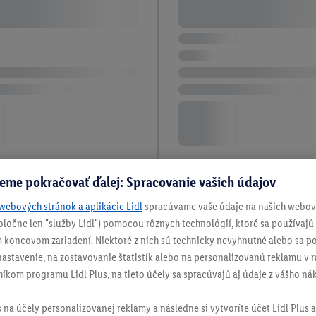
eme pokračovať ďalej: Spracovanie vašich údajov
8 / 8
webových stránok a aplikácie Lidl
spracúvame vaše údaje na našich webový
spoločne len "služby Lidl") pomocou rôznych technológií, ktoré sa používajú
 koncovom zariadení. Niektoré z nich sú technicky nevyhnutné alebo sa po
a veľa času. Nechcete sa však zriecť čerstvo uvarených 
stavenie, na zostavovanie štatistík alebo na personalizovanú reklamu v rá
do kuchyne!
S kuchynskými spotrebičmi z obchodu Lidl.sk
níkom programu Lidl Plus, na tieto účely sa spracúvajú aj údaje z vášho n
lkom pohodlne.
s na účely personalizovanej reklamy a následne si vytvoríte účet Lidl Plus a