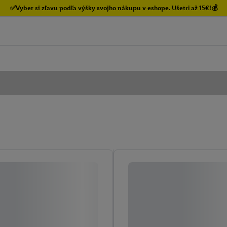
✅Vyber si zľavu podľa výšky svojho nákupu v eshope. Ušetri až 15€!💰