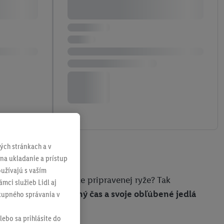
ch stránkach a v
 na ukladanie a prístup
užívajú s vaším
vajec alebo dokonale pripravenej ryže? Tak
mci služieb Lidl aj
 ušetríte drahocenný čas a svoje obľúbené jedlá
ákupného správania v
lebo sa prihlásite do