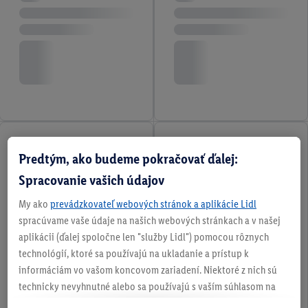
Predtým, ako budeme pokračovať ďalej:
Spracovanie vašich údajov
My ako
prevádzkovateľ webových stránok a aplikácie Lidl
spracúvame vaše údaje na našich webových stránkach a v našej
aplikácii (ďalej spoločne len "služby Lidl") pomocou rôznych
technológií, ktoré sa používajú na ukladanie a prístup k
informáciám vo vašom koncovom zariadení. Niektoré z nich sú
technicky nevyhnutné alebo sa používajú s vaším súhlasom na
pohodlné nastavenie, na zostavovanie štatistík alebo na