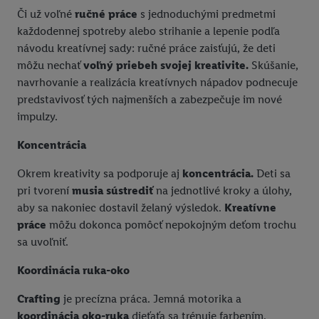
Či už voľné
ručné práce
s jednoduchými predmetmi
každodennej spotreby alebo strihanie a lepenie podľa
návodu kreatívnej sady: ručné práce zaisťujú, že deti
môžu nechať
voľný priebeh svojej kreativite.
Skúšanie,
navrhovanie a realizácia kreatívnych nápadov podnecuje
predstavivosť tých najmenších a zabezpečuje im nové
impulzy.
Koncentrácia
Okrem kreativity sa podporuje aj
koncentrácia.
Deti sa
pri tvorení
musia sústrediť
na jednotlivé kroky a úlohy,
aby sa nakoniec dostavil želaný výsledok.
Kreatívne
práce
môžu dokonca pomôcť nepokojným deťom trochu
sa uvoľniť.
Koordinácia ruka-oko
Crafting
je precízna práca. Jemná motorika a
koordinácia oko-ruka
dieťaťa sa trénuje farbením,