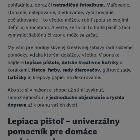
pohľadnicu, obraz či
netradičný fotoalbum.
Maľovanie,
strihanie, nalepovanie, dierkovanie, vyfarbovanie,
pečiatkovanie – to všetko môžete robiť spolu so svojimi
deťmi aj vnúčatami. A verte, že sa im to bude páčiť. Stačí
vymyslieť šablónu či vzor a môže sa začať.
My vám pre hodiny skvelej kreatívnej zábavy radi zašleme
pomôcky, vďaka ktorým dokážete všetko. V ponuke
nájdete
lepiace pištole
,
detské kreatívne kufríky
s
korálkami,
štetce
,
farby
,
sady dierovačov
, glitrové sady,
farbičky
aj krepový papier na dekorovanie.
Ako ste si v našom e-shope už stihli zvyknúť,
samozrejmosťou je
jednoduché objednanie a rýchla
doprava
až k prahu vašich dverí.
Lepiaca pištoľ – univerzálny
pomocník pre domáce