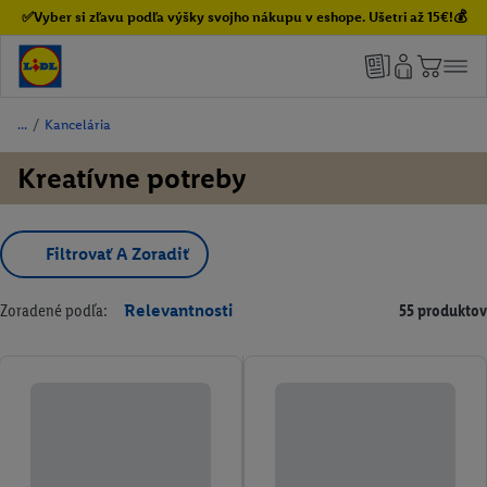
✅Vyber si zľavu podľa výšky svojho nákupu v eshope. Ušetri až 15€!💰
/
Kancelária
Kreatívne potreby
Filtrovať A Zoradiť
Zoradené podľa:
Relevantnosti
55 produktov