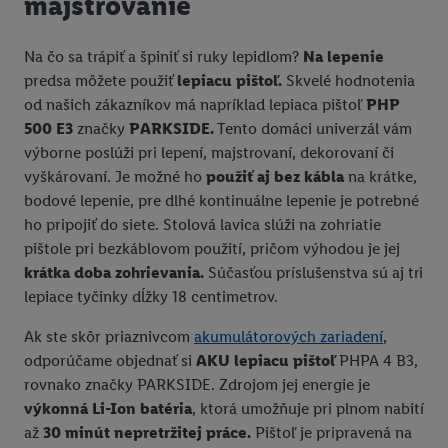
majstrovanie
Na čo sa trápiť a špiniť si ruky lepidlom?
Na lepenie
predsa môžete použiť
lepiacu pištoľ.
Skvelé hodnotenia
od našich zákazníkov má napríklad lepiaca pištoľ
PHP
500 E3
značky
PARKSIDE.
Tento domáci univerzál vám
výborne poslúži pri lepení, majstrovaní, dekorovaní či
vyškárovaní. Je možné ho
použiť aj bez kábla
na krátke,
bodové lepenie, pre dlhé kontinuálne lepenie je potrebné
ho pripojiť do siete. Stolová lavica slúži na zohriatie
pištole pri bezkáblovom použití, pričom výhodou je jej
krátka doba zohrievania.
Súčasťou príslušenstva sú aj tri
lepiace tyčinky dĺžky 18 centimetrov.
Ak ste skôr priaznivcom
akumulátorových zariadení
,
odporúčame objednať si
AKU lepiacu pištoľ
PHPA 4 B3,
rovnako značky PARKSIDE. Zdrojom jej energie je
výkonná Li-Ion batéria
, ktorá umožňuje pri plnom nabití
až
30 minút nepretržitej práce.
Pištoľ je pripravená na