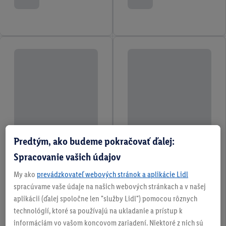
Predtým, ako budeme pokračovať ďalej:
Spracovanie vašich údajov
My ako
prevádzkovateľ webových stránok a aplikácie Lidl
spracúvame vaše údaje na našich webových stránkach a v našej
aplikácii (ďalej spoločne len "služby Lidl") pomocou rôznych
technológií, ktoré sa používajú na ukladanie a prístup k
informáciám vo vašom koncovom zariadení. Niektoré z nich sú