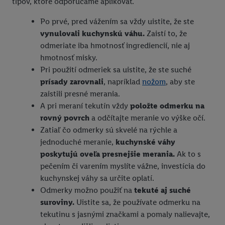
tipov, ktoré odporúčame aplikovať.
Po prvé, pred vážením sa vždy uistite, že ste
vynulovali kuchynskú váhu.
Zaistí to, že
odmeriate iba hmotnosť ingrediencií, nie aj
hmotnosť misky.
Pri použití odmeriek sa uistite, že ste suché
prísady zarovnali
, napríklad
nožom
, aby ste
zaistili presné merania.
A pri meraní tekutín vždy
položte odmerku na
rovný povrch
a odčítajte meranie vo výške očí.
Zatiaľ čo odmerky sú skvelé na rýchle a
jednoduché meranie,
kuchynské váhy
poskytujú oveľa presnejšie merania.
Ak to s
pečením či varením myslíte vážne, investícia do
kuchynskej váhy sa určite oplatí.
Odmerky možno použiť na
tekuté aj suché
suroviny.
Uistite sa, že používate odmerku na
tekutinu s jasnými značkami a pomaly nalievajte,