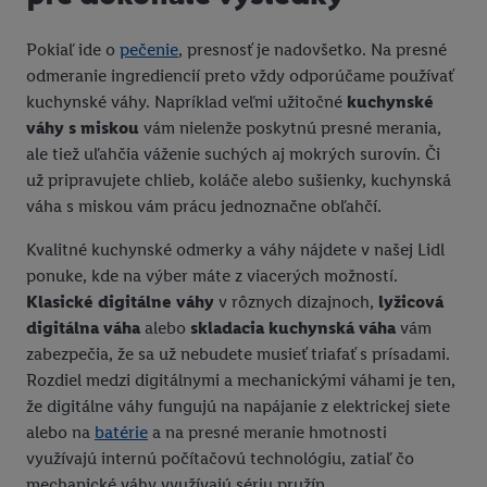
Pokiaľ ide o
pečenie
, presnosť je nadovšetko. Na presné
odmeranie ingrediencií preto vždy odporúčame používať
kuchynské váhy. Napríklad veľmi užitočné
kuchynské
váhy s miskou
vám nielenže poskytnú presné merania,
ale tiež uľahčia váženie suchých aj mokrých surovín. Či
už pripravujete chlieb, koláče alebo sušienky, kuchynská
váha s miskou vám prácu jednoznačne obľahčí.
Kvalitné kuchynské odmerky a váhy nájdete v našej Lidl
ponuke, kde na výber máte z viacerých možností.
Klasické digitálne váhy
v rôznych dizajnoch,
lyžicová
digitálna váha
alebo
skladacia kuchynská váha
vám
zabezpečia, že sa už nebudete musieť triafať s prísadami.
Rozdiel medzi digitálnymi a mechanickými váhami je ten,
že digitálne váhy fungujú na napájanie z elektrickej siete
alebo na
batérie
a na presné meranie hmotnosti
využívajú internú počítačovú technológiu, zatiaľ čo
mechanické váhy využívajú sériu pružín.