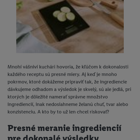
Mnohí vášniví kuchári hovoria, že kľúčom k dokonalosti
každého receptu sú presné miery. Aj keď je mnoho
pokrmov, ktoré dokážeme pripraviť tak, že ingrediencie
dávkujeme odhadom a výsledok je skvelý, sú ale jedlá, pri
ktorých je dôležité namerať správne množstvo
ingrediencií, inak nedosiahneme želanú chuť, tvar alebo
konzistenciu. A kto by to už len chcel riskovať?
Presné meranie ingrediencií
pre dokonalé výsledky