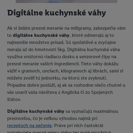
Digitálne kuchynské váhy
Ak si želáte presné meranie na miligramy, zabezpečia vám
to
digitálne kuchynské váhy
, ktoré odmerajú aj to
najmenšie množstvo prísad. Sú spoľahlivé a zvyčajne
merajú až do hmotnosti 5kg. Digitálna kuchynská váha
využíva vnútornú riadiacu dosku a senzorové čipy na
presné meranie vašich ingrediencií. Tieto váhy dokážu
vážiť v gramoch, unciach, kilogramoch aj librách, sami si
môžete zvoliť tú jednotku, na ktorú ste zvyknutí.
Prípadne dobre poslúži, aj ak sa rozhodne niečo chutné u
vás uvariť vaša návšteva z Anglicka či zo Spojených
štátov.
Digitálne kuchynské váhy
sa vyznačujú maximálnou
presnosťou, čo je veľkou výhodou najmä pri
receptoch na pečenie
. Práve pri nich častokrát
potrebujete presné miery alebo len malé množstvá