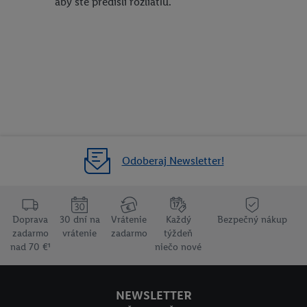
aby ste predišli rozliatiu.
Odoberaj Newsletter!
Doprava
30 dní na
Vrátenie
Každý
Bezpečný nákup
zadarmo
vrátenie
zadarmo
týždeň
nad 70 €¹
niečo nové
NEWSLETTER