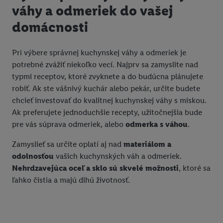
váhy a odmeriek do vašej
domácnosti
Pri výbere správnej kuchynskej váhy a odmeriek je
potrebné zvážiť niekoľko vecí. Najprv sa zamyslite nad
typmi receptov, ktoré zvyknete a do budúcna plánujete
robiť. Ak ste vášnivý kuchár alebo pekár, určite budete
chcieť investovať do kvalitnej kuchynskej váhy s miskou.
Ak preferujete jednoduchšie recepty, užitočnejšia bude
pre vás súprava odmeriek, alebo
odmerka s váhou
.
Zamyslieť sa určite oplatí aj nad
materiálom a
odolnosťou
vašich kuchynských váh a odmeriek.
Nehrdzavejúca oceľ a sklo sú skvelé možnosti
, ktoré sa
ľahko čistia a majú dlhú životnosť.