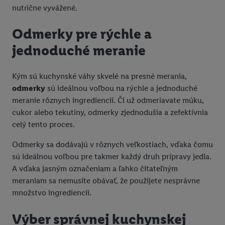
identifikátorov/identifikátorov, ktoré má spoločnosť Criteo SA k
nutrične vyvážené.
dispozícii.
V časti "
Prispôsobiť
" môžete povoliť jednotlivé účely a nájsť
Odmerky pre rýchle a
ďalšie informácie o podmienkach spracúvania osobných
jednoduché meranie
údajov.
Kliknutím na možnosť "
Odmietnuť
" môžete povoliť iba
Kým sú kuchynské váhy skvelé na presné merania,
používanie potrebných technológií. Kliknutím na "
Súhlasím
"
odmerky
sú ideálnou voľbou na rýchle a jednoduché
vyjadríte súhlas so spracúvaním na všetky vyššie uvedené účely.
meranie rôznych ingrediencií. Či už odmeriavate múku,
Ďalšie informácie vrátane informácií o dobe uchovávania
cukor alebo tekutiny, odmerky zjednodušia a zefektívnia
údajov a Vašom práve kedykoľvek odvolať súhlas s účinnosťou
celý tento proces.
do budúcnosti nájdete v našich
zásadách ochrany osobných
údajov
.
Imprint nájdete tu.
Odmerky sa dodávajú v rôznych veľkostiach, vďaka čomu
sú ideálnou voľbou pre takmer každý druh prípravy jedla.
A vďaka jasným označeniam a ľahko čitateľným
meraniam sa nemusíte obávať, že použijete nesprávne
množstvo ingrediencií.
Výber správnej kuchynskej