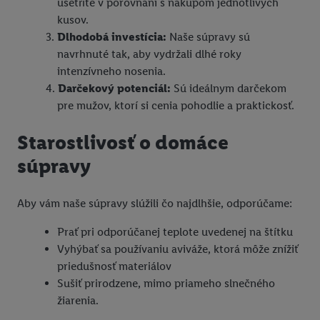
ušetríte v porovnaní s nákupom jednotlivých
kusov.
Dlhodobá investícia:
Naše súpravy sú
navrhnuté tak, aby vydržali dlhé roky
intenzívneho nosenia.
Darčekový potenciál:
Sú ideálnym darčekom
pre mužov, ktorí si cenia pohodlie a praktickosť.
Starostlivosť o domáce
súpravy
Aby vám naše súpravy slúžili čo najdlhšie, odporúčame:
Prať pri odporúčanej teplote uvedenej na štítku
Vyhýbať sa používaniu aviváže, ktorá môže znížiť
priedušnosť materiálov
Sušiť prirodzene, mimo priameho slnečného
žiarenia.