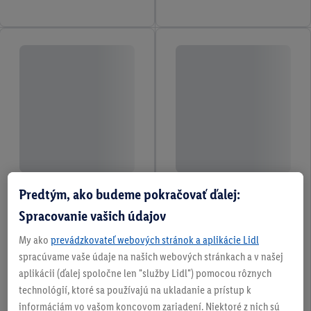
Predtým, ako budeme pokračovať ďalej:
Spracovanie vašich údajov
My ako
prevádzkovateľ webových stránok a aplikácie Lidl
spracúvame vaše údaje na našich webových stránkach a v našej
aplikácii (ďalej spoločne len "služby Lidl") pomocou rôznych
technológií, ktoré sa používajú na ukladanie a prístup k
informáciám vo vašom koncovom zariadení. Niektoré z nich sú