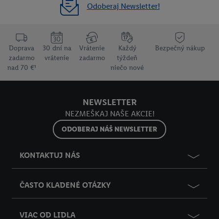
Odoberaj Newsletter!
Doprava
30 dní na
Vrátenie
Každý
Bezpečný nákup
zadarmo
vrátenie
zadarmo
týždeň
nad 70 €¹
niečo nové
NEWSLETTER
NEZMEŠKAJ NAŠE AKCIE!
ODOBERAJ NÁŠ NEWSLETTER
KONTAKTUJ NÁS
ČASTO KLADENÉ OTÁZKY
VIAC OD LIDLA