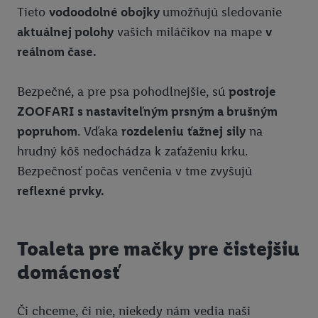
Tieto
vodoodolné obojky
umožňujú sledovanie
aktuálnej polohy
vašich miláčikov na mape
v
reálnom čase.
Bezpečné, a pre psa pohodlnejšie, sú
postroje
ZOOFARI
s nastaviteľným prsným a brušným
popruhom
. Vďaka
rozdeleniu
ťažnej
sily
na
hrudný kôš nedochádza k zaťaženiu krku.
Bezpečnosť počas venčenia v tme zvyšujú
reflexné prvky.
Toaleta pre mačky pre čistejšiu
domácnosť
Či chceme, či nie, niekedy nám vedia naši