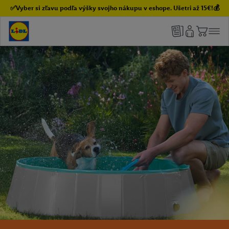
✅Vyber si zľavu podľa výšky svojho nákupu v eshope. Ušetri až 15€!💰