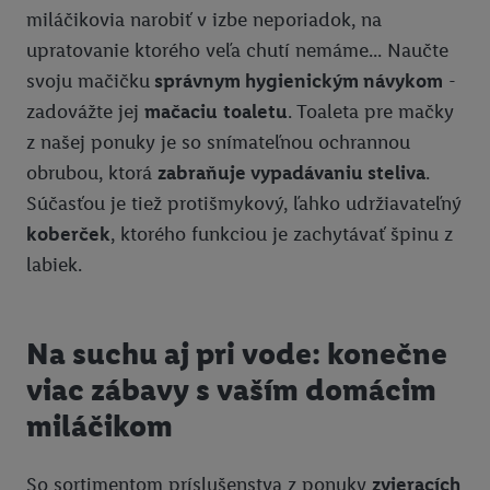
miláčikovia narobiť v izbe neporiadok, na
upratovanie ktorého veľa chutí nemáme... Naučte
svoju mačičku
správnym hygienickým návykom
-
zadovážte jej
mačaciu
toaletu
. Toaleta pre mačky
z našej ponuky je so snímateľnou ochrannou
obrubou, ktorá
zabraňuje vypadávaniu steliva
.
Súčasťou je tiež protišmykový, ľahko udržiavateľný
koberček
, ktorého funkciou je zachytávať špinu z
labiek.
Na suchu aj pri vode: konečne
viac zábavy s vaším domácim
miláčikom
So sortimentom príslušenstva z ponuky
zvieracích