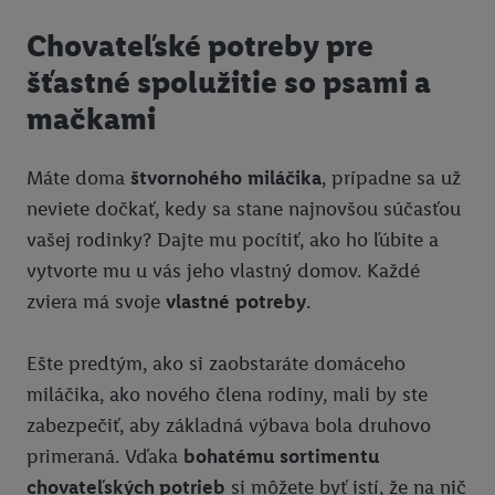
Chovateľské potreby pre
šťastné spolužitie so psami a
mačkami
Máte doma
štvornohého
miláčika
, prípadne sa už
neviete dočkať, kedy sa stane najnovšou súčasťou
vašej rodinky? Dajte mu pocítiť, ako ho ľúbite a
vytvorte mu u vás jeho vlastný domov. Každé
zviera má svoje
vlastné
potreby
.
Ešte predtým, ako si zaobstaráte domáceho
miláčika, ako nového člena rodiny, mali by ste
zabezpečiť, aby základná výbava bola druhovo
primeraná. Vďaka
bohatému sortimentu
chovateľských potrieb
si môžete byť istí, že na nič