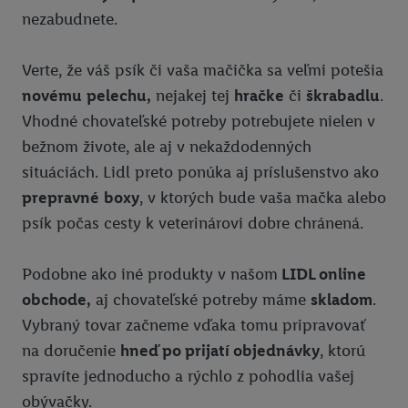
nezabudnete.
Verte, že váš psík či vaša mačička sa veľmi potešia
novému
pelechu,
nejakej tej
hračke
či
škrabadlu
.
Vhodné chovateľské potreby potrebujete nielen v
bežnom živote, ale aj v nekaždodenných
situáciách. Lidl preto ponúka aj príslušenstvo ako
prepravné
boxy
, v ktorých bude vaša mačka alebo
psík počas cesty k veterinárovi dobre chránená.
Podobne ako iné produkty v našom
LIDL online
obchode,
aj chovateľské potreby máme
skladom
.
Vybraný tovar začneme vďaka tomu pripravovať
na doručenie
hneď po prijatí objednávky
, ktorú
spravíte jednoducho a rýchlo z pohodlia vašej
obývačky.