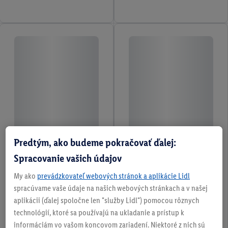
Predtým, ako budeme pokračovať ďalej:
Spracovanie vašich údajov
My ako
prevádzkovateľ webových stránok a aplikácie Lidl
spracúvame vaše údaje na našich webových stránkach a v našej
aplikácii (ďalej spoločne len "služby Lidl") pomocou rôznych
technológií, ktoré sa používajú na ukladanie a prístup k
informáciám vo vašom koncovom zariadení. Niektoré z nich sú