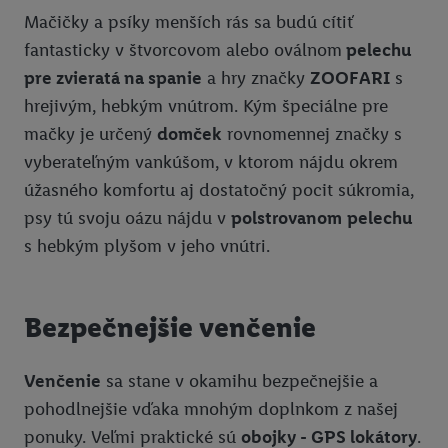
Mačičky a psíky menších rás sa budú cítiť
fantasticky v štvorcovom alebo oválnom
pelechu
pre zvieratá na spanie
a hry značky
ZOOFARI
s
hrejivým, hebkým vnútrom. Kým špeciálne pre
mačky je určený
domček
rovnomennej značky s
vyberateľným vankúšom, v ktorom nájdu okrem
úžasného komfortu aj dostatočný pocit súkromia,
psy tú svoju oázu nájdu v
polstrovanom
pelechu
s hebkým plyšom v jeho vnútri.
Bezpečnejšie venčenie
Venčenie
sa stane v okamihu bezpečnejšie a
pohodlnejšie vďaka mnohým doplnkom z našej
ponuky. Veľmi praktické sú
obojky - GPS lokátory
.