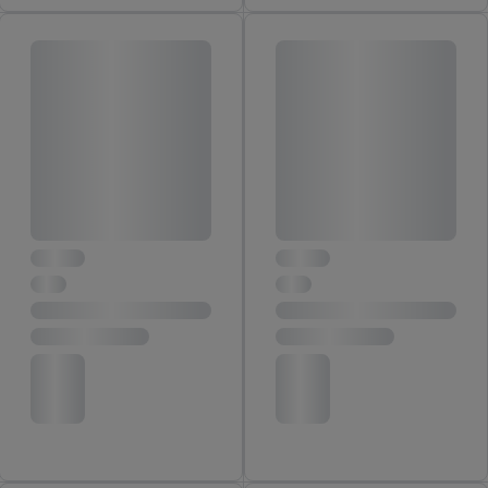
rôznych zariadeniach a v rôznych službách spoločnosti Lidl ak
vám možno priradiť niekoľko koncových zariadení alebo
používanie viacerých služieb spoločnosti Lidl, pomocou vašej
hashovanej e-mailovej adresy a prípadne ďalších
identifikátorov/identifikátorov, ktoré má spoločnosť Criteo SA k
dispozícii.
V časti "
Prispôsobiť
" môžete povoliť jednotlivé účely a nájsť
ďalšie informácie o podmienkach spracúvania osobných
údajov.
Kliknutím na možnosť "
Odmietnuť
" môžete povoliť iba
používanie potrebných technológií. Kliknutím na "
Súhlasím
"
vyjadríte súhlas so spracúvaním na všetky vyššie uvedené účely.
Ďalšie informácie vrátane informácií o dobe uchovávania
údajov a Vašom práve kedykoľvek odvolať súhlas s účinnosťou
do budúcnosti nájdete v našich
zásadách ochrany osobných
údajov
.
Imprint nájdete tu.