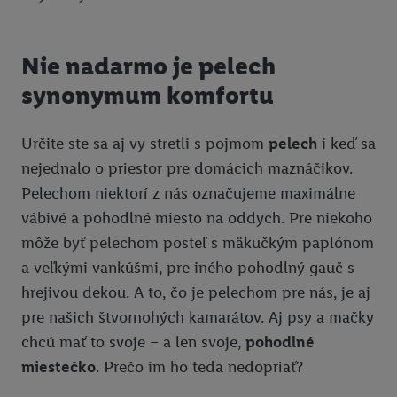
Nie nadarmo je pelech
synonymum komfortu
Určite ste sa aj vy stretli s pojmom
pelech
i keď sa
nejednalo o priestor pre domácich maznáčikov.
Pelechom niektorí z nás označujeme maximálne
vábivé a pohodlné miesto na oddych. Pre niekoho
môže byť pelechom posteľ s mäkučkým paplónom
a veľkými vankúšmi, pre iného pohodlný gauč s
hrejivou dekou. A to, čo je pelechom pre nás, je aj
pre našich štvornohých kamarátov. Aj psy a mačky
chcú mať to svoje – a len svoje,
pohodlné
miestečko
. Prečo im ho teda nedopriať?