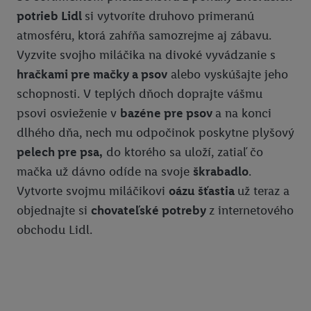
potrieb Lidl
si vytvoríte druhovo primeranú
atmosféru, ktorá zahŕňa samozrejme aj zábavu.
Vyzvite svojho miláčika na divoké vyvádzanie s
hračkami pre mačky a psov
alebo vyskúšajte jeho
schopnosti. V teplých dňoch doprajte vášmu
psovi osvieženie v
bazéne pre psov
a na konci
dlhého dňa, nech mu odpočinok poskytne plyšový
pelech pre psa,
do ktorého sa uloží, zatiaľ čo
mačka už dávno odíde na svoje
škrabadlo
.
Vytvorte svojmu miláčikovi
oázu šťastia
už teraz a
objednajte si
chovateľské potreby
z internetového
obchodu Lidl.