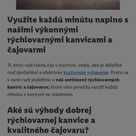
ďalšie informácie o podmienkach spracúvania osobných
údajov.
Využite každú minútu naplno s
Kliknutím na možnosť "
Odmietnuť
" môžete povoliť iba
našimi výkonnými
používanie potrebných technológií. Kliknutím na "
Súhlasím
"
vyjadríte súhlas so spracúvaním na všetky vyššie uvedené účely.
rýchlovarnými kanvicami a
Ďalšie informácie vrátane informácií o dobe uchovávania
čajovarmi
údajov a Vašom práve kedykoľvek odvolať súhlas s účinnosťou
do budúcnosti nájdete v našich
zásadách ochrany osobných
údajov
.
Imprint nájdete tu.
Tí, ktorí radi trávia čas v kuchyni, vedia, aké je dôležité
mať spoľahlivé a efektívne
kuchynské vybavenie
. Preto sa
s vami radi podelíme o
náš sortiment rýchlovarných
kanvíc a čajovarov,
ktoré vám pomôžu využiť každú
minútu v kuchyni na maximum.
Aké sú výhody dobrej
rýchlovarnej kanvice a
kvalitného čajovaru?