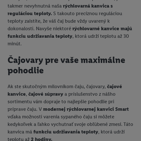
takmer nevyhnutná naša
rýchlovarná kanvica s
reguláciou teploty.
S takouto precíznou reguláciou
teploty zaistíte, že váš čaj bude vždy uvarený k
dokonalosti. Navyše niektoré
rýchlovarné kanvice majú
funkciu udržiavania teploty
, ktorá udrží teplotu až 30
minút.
Čajovary pre vaše maximálne
pohodlie
Ak ste skutočným milovníkom čaju, čajovary,
čajové
kanvice
,
čajové súpravy
a príslušenstvo z nášho
sortimentu vám dopraje to najlepšie pohodlie pri
príprave čaju. V
modernej rýchlovarnej kanvici Smart
vďaka možnosti varenia sypaného čaju si môžete
kedykoľvek a ľahko vychutnať svoje obľúbené zmesi. Táto
kanvica má
funkciu udržiavania teploty
, ktorá udrží
teplotu až
2 hodiny.