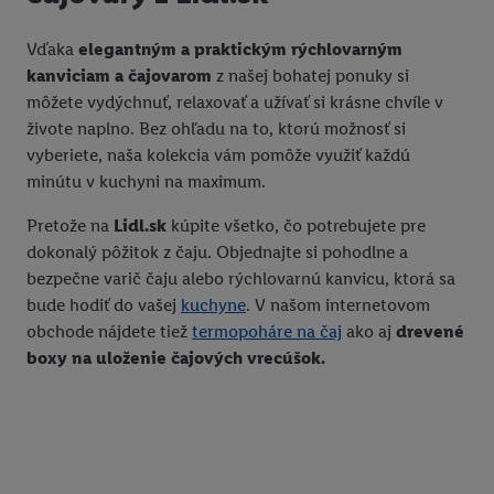
Vďaka
elegantným a praktickým rýchlovarným
kanviciam a čajovarom
z našej bohatej ponuky si
môžete vydýchnuť, relaxovať a užívať si krásne chvíle v
živote naplno. Bez ohľadu na to, ktorú možnosť si
vyberiete, naša kolekcia vám pomôže využiť každú
minútu v kuchyni na maximum.
Pretože na
Lidl.sk
kúpite všetko, čo potrebujete pre
dokonalý pôžitok z čaju. Objednajte si pohodlne a
bezpečne varič čaju alebo rýchlovarnú kanvicu, ktorá sa
bude hodiť do vašej
kuchyne
. V našom internetovom
obchode nájdete tiež
termopoháre na čaj
ako aj
drevené
boxy na uloženie čajových vrecúšok.