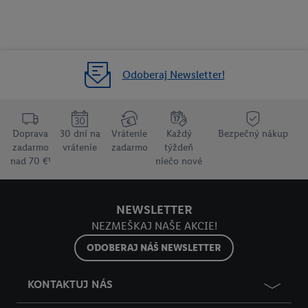
Odoberaj Newsletter!
Doprava
30 dní na
Vrátenie
Každý
Bezpečný nákup
zadarmo
vrátenie
zadarmo
týždeň
nad 70 €¹
niečo nové
NEWSLETTER
NEZMEŠKAJ NAŠE AKCIE!
ODOBERAJ NÁŠ NEWSLETTER
KONTAKTUJ NÁS