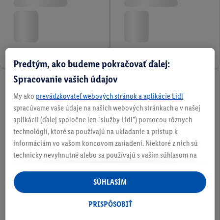
Predtým, ako budeme pokračovať ďalej:
Spracovanie vašich údajov
My ako
prevádzkovateľ webových stránok a aplikácie Lidl
spracúvame vaše údaje na našich webových stránkach a v našej
aplikácii (ďalej spoločne len "služby Lidl") pomocou rôznych
technológií, ktoré sa používajú na ukladanie a prístup k
informáciám vo vašom koncovom zariadení. Niektoré z nich sú
technicky nevyhnutné alebo sa používajú s vaším súhlasom na
pohodlné nastavenie, na zostavovanie štatistík alebo na
personalizovanú reklamu v rámci služieb Lidl aj mimo nich. Ak
SÚHLASÍM
ste účastníkom programu Lidl Plus, na tieto účely sa spracúvajú
aj údaje z vášho nákupného správania v obchode.
PRISPÔSOBIŤ
Ak tu udelíte svoj súhlas na účely personalizovanej reklamy a