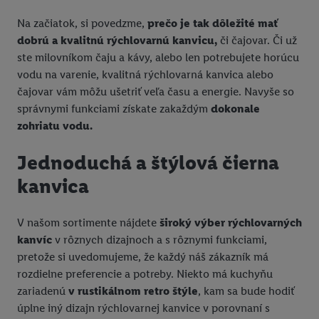
Na začiatok, si povedzme,
prečo je tak dôležité mať
dobrú a kvalitnú rýchlovarnú kanvicu,
či čajovar. Či už
ste milovníkom čaju a kávy, alebo len potrebujete horúcu
vodu na varenie, kvalitná rýchlovarná kanvica alebo
čajovar vám môžu ušetriť veľa času a energie. Navyše so
správnymi funkciami získate zakaždým
dokonale
zohriatu vodu.
Jednoduchá a štýlová čierna
kanvica
V našom sortimente nájdete
široký výber rýchlovarných
kanvíc
v rôznych dizajnoch a s rôznymi funkciami,
pretože si uvedomujeme, že každý náš zákazník má
rozdielne preferencie a potreby. Niekto má kuchyňu
zariadenú
v rustikálnom retro štýle
, kam sa bude hodiť
úplne iný dizajn rýchlovarnej kanvice v porovnaní s