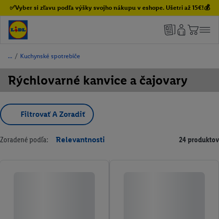
✅Vyber si zľavu podľa výšky svojho nákupu v eshope. Ušetri až 15€!💰
/
Kuchynské spotrebiče
Rýchlovarné kanvice a čajovary
Filtrovať A Zoradiť
Zoradené podľa:
Relevantnosti
24 produktov