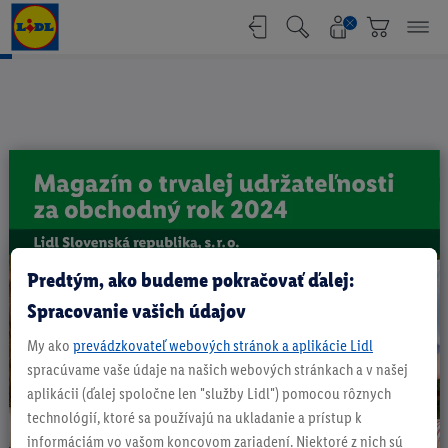
Online brožúra - Magazín o trvalej u
Predtým, ako budeme pokračovať ďalej:
Spracovanie vašich údajov
My ako
prevádzkovateľ webových stránok a aplikácie Lidl
spracúvame vaše údaje na našich webových stránkach a v našej
aplikácii (ďalej spoločne len "služby Lidl") pomocou rôznych
technológií, ktoré sa používajú na ukladanie a prístup k
informáciám vo vašom koncovom zariadení. Niektoré z nich sú