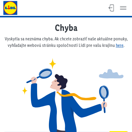
Lidl leták
Chyba
Vyskytla sa neznáma chyba. Ak chcete zobraziť naše aktuálne ponuky,
vyhľadajte webovú stránku spoločnosti Lidl pre vašu krajinu
here
.