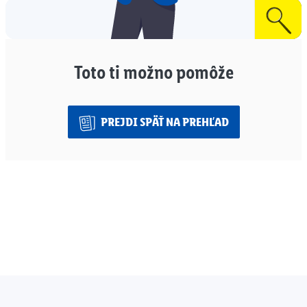
Toto ti možno pomôže
PREJDI SPÄŤ NA PREHĽAD