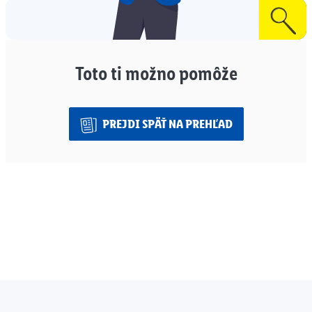
Toto ti možno pomôže
PREJDI SPÄŤ NA PREHĽAD