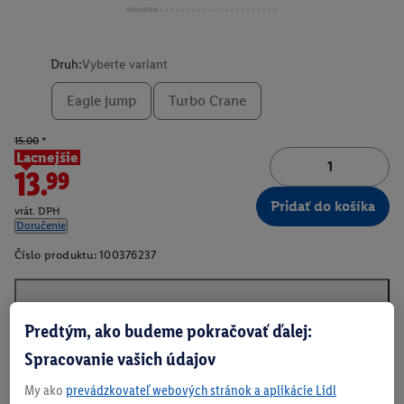
Druh:
Vyberte variant
Eagle jump
Turbo Crane
15.00
*
Lacnejšie
13.99
Pridať do košíka
vrát. DPH
Doručenie
Číslo produktu:
100376237
O produkte
Predtým, ako budeme pokračovať ďalej:
Spracovanie vašich údajov
My ako
prevádzkovateľ webových stránok a aplikácie Lidl