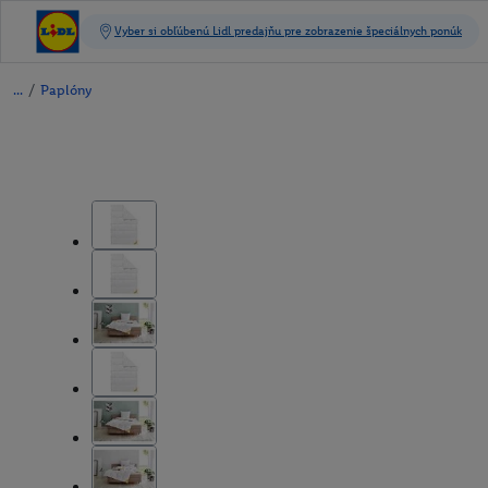
/
Paplóny