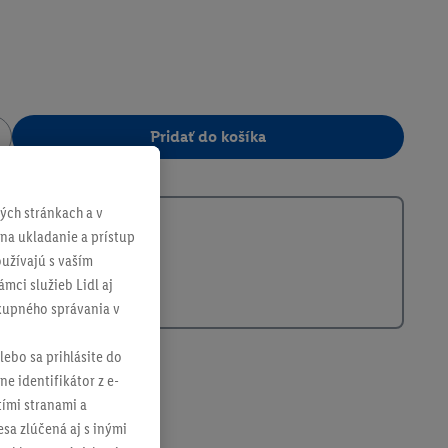
Pridať do košíka
397922
ch stránkach a v
 na ukladanie a prístup
užívajú s vaším
mci služieb Lidl aj
ákupného správania v
lebo sa prihlásite do
ne identifikátor z e-
tími stranami a
sa zlúčená aj s inými