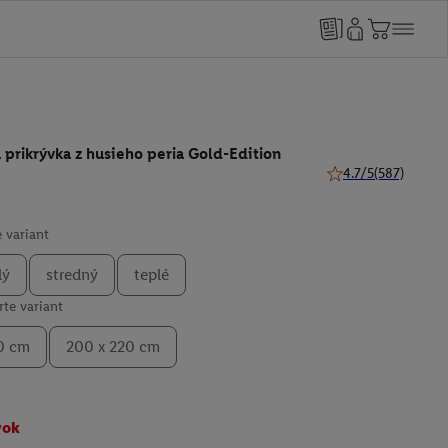
prikrývka z husieho peria Gold-Edition
4.7/5
(587)
4.7 z 5 hviezdičiek 
 variant
lý
stredný
teplé
te variant
0 cm
200 x 220 cm
vok