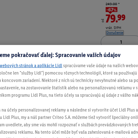
249.00
*
-67%
79.99
od
vrát. DPH
Doručenie
eme pokračovať ďalej: Spracovanie vašich údajov
Číslo produktu:
100
webových stránok a aplikácie Lidl
spracúvame vaše údaje na našich webový
spoločne len "služby Lidl") pomocou rôznych technológií, ktoré sa používajú
 koncovom zariadení. Niektoré z nich sú technicky nevyhnutné alebo sa po
stavenie, na zostavovanie štatistík alebo na personalizovanú reklamu v rá
níkom programu Lidl Plus, na tieto účely sa spracúvajú aj údaje z vášho n
s na účely personalizovanej reklamy a následne si vytvoríte účet Lidl Plus a
 Lidl Plus, my a náš partner Criteo S.A. môžeme tiež vytvoriť špeciálny onli
tam uvediete, aby sme vás mohli rozpoznať v službách prevádzkovaných tre
izovanú reklamu. Na tento účel môže byť vaša zaheslovaná e-mailová adre