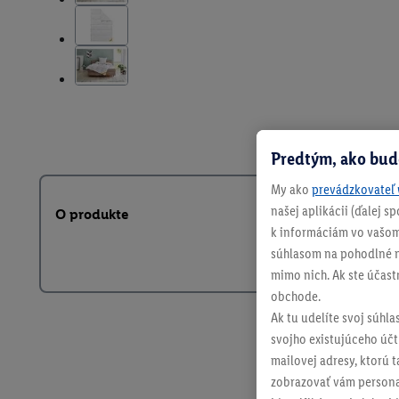
Predtým, ako bud
My ako
prevádzkovateľ 
našej aplikácii (ďalej 
O produkte
k informáciám vo vašom
súhlasom na pohodlné na
mimo nich. Ak ste účast
obchode.
Ak tu udelíte svoj súhla
svojho existujúceho účtu
mailovej adresy, ktorú 
zobrazovať vám personal