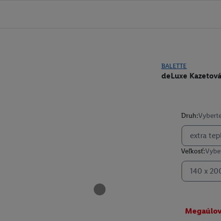
BALETTE
deLuxe Kazetová 
Druh:
Vyberte
extra tep
Veľkosť:
Vyber
140 x 20
Megaúlo