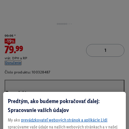
99.95
*
-19%
79.99
vrát. DPH a RP
Doručenie
Číslo produktu:
100328487
O produkte
Predtým, ako budeme pokračovať ďalej:
Spracovanie vašich údajov
My ako
prevádzkovateľ webových stránok a aplikácie Lidl
spracúvame vaše údaje na našich webových stránkach a v našej