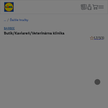
/
Ďalšie hračky
BARBIE
Butik/Kaviareň/Veterinárna klinika
1.7/5
(3)
1.7 z 5 hviez