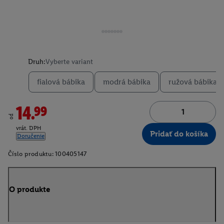
Druh:
Vyberte variant
fialová bábika
modrá bábika
ružová bábika
14.99
od
vrát. DPH
Pridať do košíka
Doručenie
Číslo produktu:
100405147
O produkte