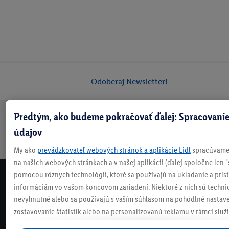
Odoberaj Newsletter!
Predtým, ako budeme pokračovať ďalej: Spracovanie
Doprava
30 dní na
Vrátenie
Každý
Bezpečný nákup
údajov
zadarmo
vrátenie
zadarmo
týždeň
nad 70 €¹
niečo nové
My ako
prevádzkovateľ webových stránok a aplikácie Lidl
spracúvame 
na našich webových stránkach a v našej aplikácii (ďalej spoločne len "
pomocou rôznych technológií, ktoré sa používajú na ukladanie a prís
NEWSLETTER
informáciám vo vašom koncovom zariadení. Niektoré z nich sú techni
NEZMEŠKAJ NAŠE AKCIE!
nevyhnutné alebo sa používajú s vaším súhlasom na pohodlné nastave
ODOBERAJ NÁŠ NEWSLETTER
zostavovanie štatistík alebo na personalizovanú reklamu v rámci služi
mimo nich. Ak ste účastníkom programu Lidl Plus, na tieto účely sa sp