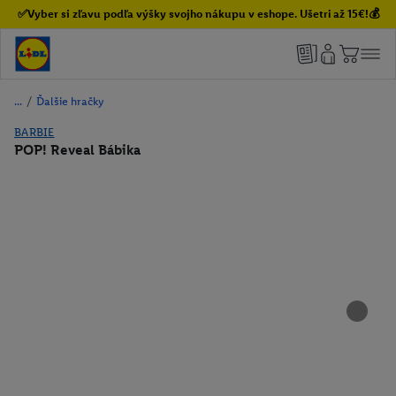
✅Vyber si zľavu podľa výšky svojho nákupu v eshope. Ušetri až 15€!💰
/
Ďalšie hračky
BARBIE
POP! Reveal Bábika