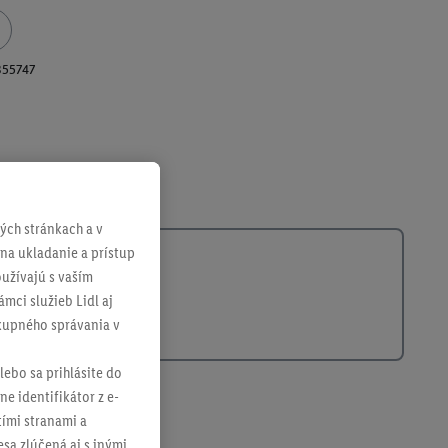
355747
ch stránkach a v
 na ukladanie a prístup
užívajú s vaším
mci služieb Lidl aj
ákupného správania v
lebo sa prihlásite do
ne identifikátor z e-
tími stranami a
sa zlúčená aj s inými