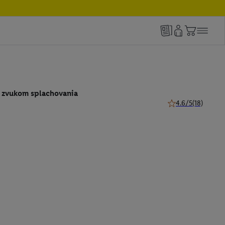
 zvukom splachovania
4.6/5
(18)
4.6 z 5 hviezdičiek