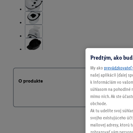
Predtým, ako bud
My ako
prevádzkovateľ 
našej aplikácii (ďalej 
O produkte
k informáciám vo vašom
súhlasom na pohodlné na
mimo nich. Ak ste účast
obchode.
Ak tu udelíte svoj súhla
svojho existujúceho účtu
mailovej adresy, ktorú 
zobrazovať vám personal