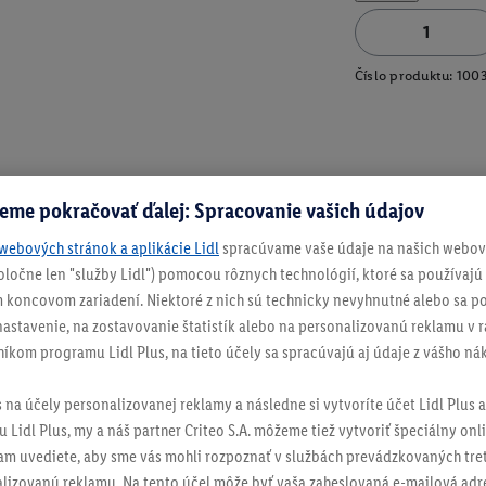
Číslo produktu:
100
eme pokračovať ďalej: Spracovanie vašich údajov
webových stránok a aplikácie Lidl
spracúvame vaše údaje na našich webový
spoločne len "služby Lidl") pomocou rôznych technológií, ktoré sa používajú
 koncovom zariadení. Niektoré z nich sú technicky nevyhnutné alebo sa po
stavenie, na zostavovanie štatistík alebo na personalizovanú reklamu v rá
níkom programu Lidl Plus, na tieto účely sa spracúvajú aj údaje z vášho n
s na účely personalizovanej reklamy a následne si vytvoríte účet Lidl Plus a
 Lidl Plus, my a náš partner Criteo S.A. môžeme tiež vytvoriť špeciálny onli
tam uvediete, aby sme vás mohli rozpoznať v službách prevádzkovaných tre
izovanú reklamu. Na tento účel môže byť vaša zaheslovaná e-mailová adre