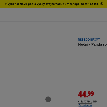
✅Vyber si zľavu podľa výšky svojho nákupu v eshope. Ušetri až 15€!💰
BEBECONFORT
Nočník Panda so
44.99
vrát. DPH a RP
Doručenie