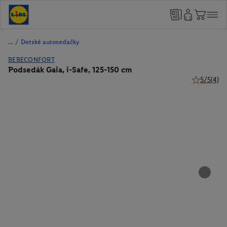
/
Detské autosedačky
BEBECONFORT
Podsedák Gaia, i-Safe, 125-150 cm
5/5
(4)
5 z 5 hviez