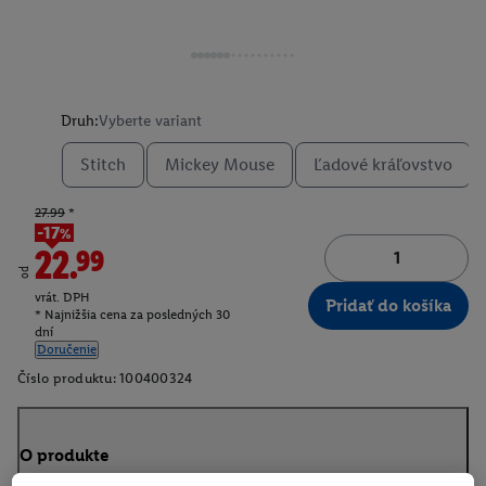
Druh:
Vyberte variant
Stitch
Mickey Mouse
Ľadové kráľovstvo
27.99
*
-17%
22.99
od
vrát. DPH
Pridať do košíka
* Najnižšia cena za posledných 30
dní
Doručenie
Číslo produktu:
100400324
O produkte