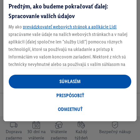
Predtým, ako budeme pokračovať ďalej:
Výška postavy
: cca 128 - 150 cm
Spracovanie vašich údajov
Odporúčaný vek
: 6 - 12
My ako
prevádzkovateľ webových stránok a aplikácie Lidl
Zabezpečí pohodlie a bezpečnosť pri každodenných jazdách
spracúvame vaše údaje na našich webových stránkach a v našej
aj na veľkých dobrodružných výletoch s rodinou
aplikácii (ďalej spoločne len "služby Lidl") pomocou rôznych
technológií, ktoré sa používajú na ukladanie a prístup k
informáciám vo vašom koncovom zariadení. Niektoré z nich sú
technicky nevyhnutné alebo sa používajú s vaším súhlasom na
pohodlné nastavenie, na zostavovanie štatistík alebo na
personalizovanú reklamu v rámci služieb Lidl aj mimo nich. Ak
SÚHLASÍM
ste účastníkom programu Lidl Plus, na tieto účely sa spracúvajú
aj údaje z vášho nákupného správania v obchode.
PRISPÔSOBIŤ
Ak tu udelíte svoj súhlas na účely personalizovanej reklamy a
Odoberaj Newsletter!
následne si vytvoríte účet Lidl Plus alebo sa prihlásite do svojho
ODMIETNUŤ
existujúceho účtu Lidl Plus, my a náš partner Criteo S.A. môžeme
tiež vytvoriť špeciálny online identifikátor z e-mailovej adresy,
ktorú tam uvediete, aby sme vás mohli rozpoznať v službách
Doprava
30 dní na
Vrátenie
Každý
Bezpečný nákup
zadarmo
vrátenie
zadarmo
týždeň
prevádzkovaných tretími stranami a zobrazovať vám