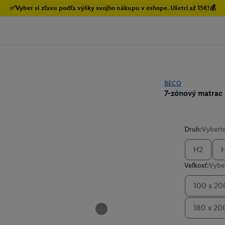
✅Vyber si zľavu podľa výšky svojho nákupu v eshope. Ušetri až 15€!💰
BECO
7-zónový matrac
Druh:
Vyberte
H2
Veľkosť:
Vyber
100 x 20
180 x 20