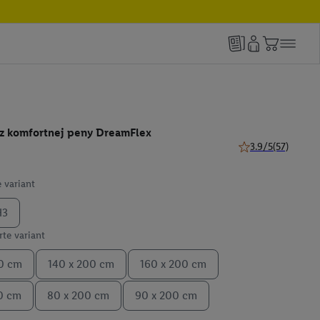
 z komfortnej peny DreamFlex
3.9/5
(57)
3.9 z 5 hviezdičiek
 variant
H3
te variant
0 cm
140 x 200 cm
160 x 200 cm
0 cm
80 x 200 cm
90 x 200 cm