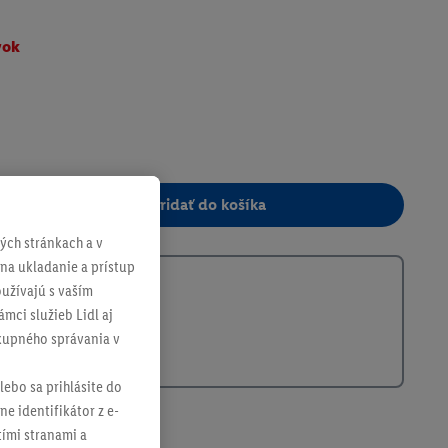
vok
Pridať do košíka
ch stránkach a v
386965
 na ukladanie a prístup
užívajú s vaším
mci služieb Lidl aj
ákupného správania v
lebo sa prihlásite do
ne identifikátor z e-
tími stranami a