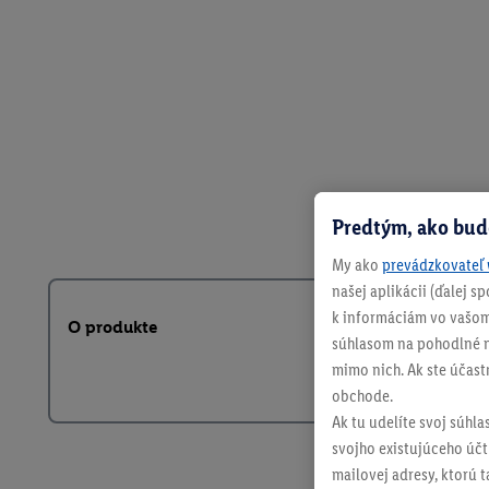
Predtým, ako bud
My ako
prevádzkovateľ 
našej aplikácii (ďalej 
k informáciám vo vašom
O produkte
súhlasom na pohodlné na
mimo nich. Ak ste účast
obchode.
Ak tu udelíte svoj súhla
svojho existujúceho účtu
mailovej adresy, ktorú 