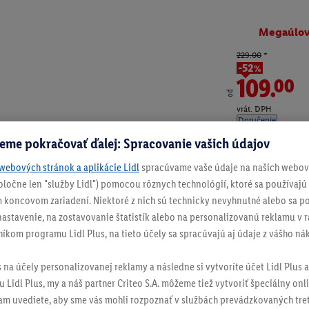
Megaúlo
229.00
*
-52%
109.00
od
vrát. DPH
Doručenie
eme pokračovať ďalej: Spracovanie vašich údajov
webových stránok a aplikácie Lidl
spracúvame vaše údaje na našich webový
Číslo produktu:
100
spoločne len "služby Lidl") pomocou rôznych technológií, ktoré sa používajú
 koncovom zariadení. Niektoré z nich sú technicky nevyhnutné alebo sa po
stavenie, na zostavovanie štatistík alebo na personalizovanú reklamu v rá
níkom programu Lidl Plus, na tieto účely sa spracúvajú aj údaje z vášho n
s na účely personalizovanej reklamy a následne si vytvoríte účet Lidl Plus a
 Lidl Plus, my a náš partner Criteo S.A. môžeme tiež vytvoriť špeciálny onli
tam uvediete, aby sme vás mohli rozpoznať v službách prevádzkovaných tre