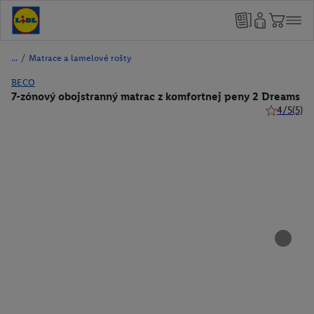
/
Matrace a lamelové rošty
BECO
7-zónový obojstranný matrac z komfortnej peny 2 Dreams
4/5
(5)
4 z 5 hviez