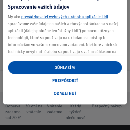
Spracovanie vašich údajov
O produkte
My ako
prevádzkovateľ webových stránok a aplikácie Lidl
spracúvame vaše údaje na našich webových stránkach a v našej
aplikácii (ďalej spoločne len "služby Lidl") pomocou rôznych
technológií, ktoré sa používajú na ukladanie a prístup k
informáciám vo vašom koncovom zariadení. Niektoré z nich sú
technicky nevyhnutné alebo sa používajú s vaším súhlasom na
pohodlné nastavenie, na zostavovanie štatistík alebo na
personalizovanú reklamu v rámci služieb Lidl aj mimo nich. Ak
SÚHLASÍM
ste účastníkom programu Lidl Plus, na tieto účely sa spracúvajú
aj údaje z vášho nákupného správania v obchode.
PRISPÔSOBIŤ
Odoberaj Newsletter!
Ak tu udelíte svoj súhlas na účely personalizovanej reklamy a
následne si vytvoríte účet Lidl Plus alebo sa prihlásite do svojho
ODMIETNUŤ
existujúceho účtu Lidl Plus, my a náš partner Criteo S.A. môžeme
Doprava
30 dní na
Vrátenie
Každý
Bezpečný nákup
tiež vytvoriť špeciálny online identifikátor z e-mailovej adresy,
zadarmo
vrátenie
zadarmo
týždeň
ktorú tam uvediete, aby sme vás mohli rozpoznať v službách
nad 70 €¹
niečo nové
prevádzkovaných tretími stranami a zobrazovať vám
personalizovanú reklamu. Na tento účel môže byť vaša