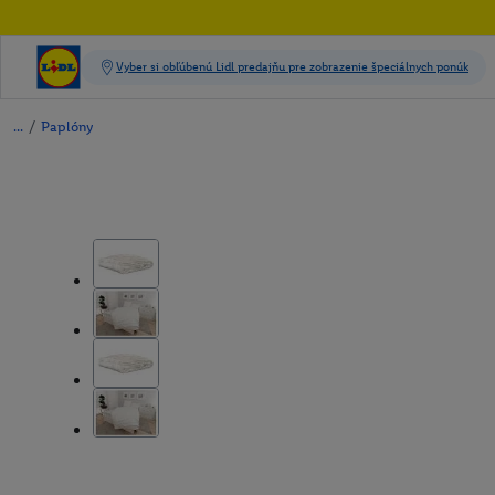
/
Paplóny