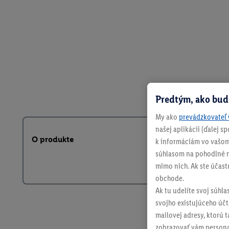
Predtým, ako bud
My ako
prevádzkovateľ 
našej aplikácii (ďalej 
O produkte
k informáciám vo vašom
súhlasom na pohodlné na
mimo nich. Ak ste účast
obchode.
Ak tu udelíte svoj súhla
svojho existujúceho účtu
mailovej adresy, ktorú 
zobrazovať vám personal