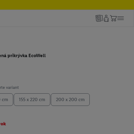
ená prikrývka EcoWell
te variant
0 cm
155 x 220 cm
200 x 200 cm
vok