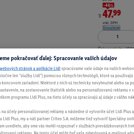
-46%
47.99
od
vrát. DPH
Doručenie
Číslo produktu:
100
eme pokračovať ďalej: Spracovanie vašich údajov
webových stránok a aplikácie Lidl
spracúvame vaše údaje na našich webový
spoločne len "služby Lidl") pomocou rôznych technológií, ktoré sa používajú
 koncovom zariadení. Niektoré z nich sú technicky nevyhnutné alebo sa po
stavenie, na zostavovanie štatistík alebo na personalizovanú reklamu v rá
níkom programu Lidl Plus, na tieto účely sa spracúvajú aj údaje z vášho n
s na účely personalizovanej reklamy a následne si vytvoríte účet Lidl Plus a
 Lidl Plus, my a náš partner Criteo S.A. môžeme tiež vytvoriť špeciálny onli
tam uvediete, aby sme vás mohli rozpoznať v službách prevádzkovaných tre
izovanú reklamu. Na tento účel môže byť vaša zaheslovaná e-mailová adre