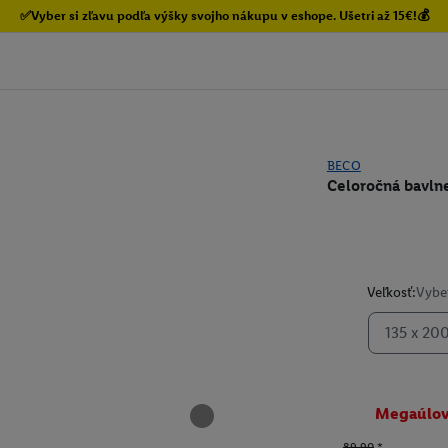
✅Vyber si zľavu podľa výšky svojho nákupu v eshope. Ušetri až 15€!💰
BECO
Celoročná bavln
Veľkosť:
Vyber
135 x 20
Megaúlo
89.90
*