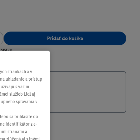
Pridať do košíka
395646
ch stránkach a v
 na ukladanie a prístup
užívajú s vaším
mci služieb Lidl aj
ákupného správania v
lebo sa prihlásite do
ne identifikátor z e-
tími stranami a
sa zlúčená aj s inými