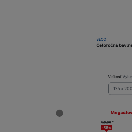
BECO
Celoročná bavln
Veľkosť:
Vyber
135 x 20
Megaúlo
159.90
*
-58%