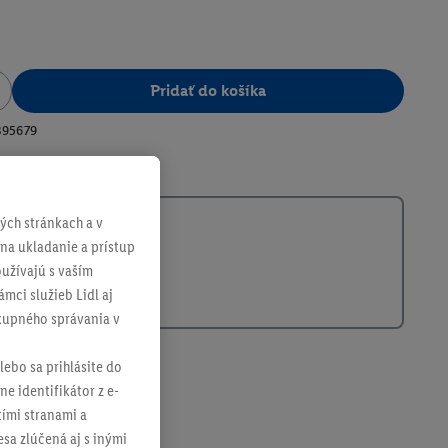
Pridať do košíka
395679
ch stránkach a v
 na ukladanie a prístup
užívajú s vaším
mci služieb Lidl aj
ákupného správania v
lebo sa prihlásite do
ne identifikátor z e-
tími stranami a
sa zlúčená aj s inými