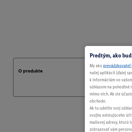
Predtým, ako bud
My ako
prevádzkovateľ 
O produkte
našej aplikácii (ďalej 
k informáciám vo vašom
súhlasom na pohodlné na
mimo nich. Ak ste účast
obchode.
Ak tu udelíte svoj súhla
svojho existujúceho účtu
mailovej adresy, ktorú 
zobrazovať vám personal