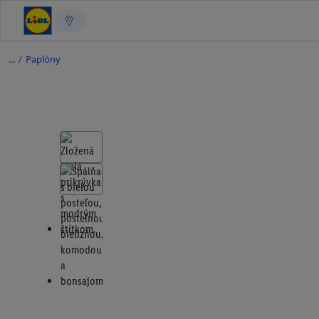
/
Paplóny