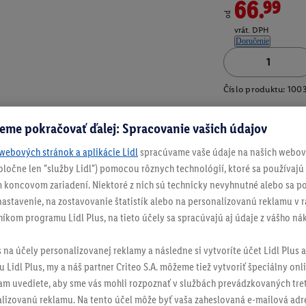
66.99
od
vrát. DPH
Doručenie
Číslo produktu:
100
eme pokračovať ďalej: Spracovanie vašich údajov
webových stránok a aplikácie Lidl
spracúvame vaše údaje na našich webový
spoločne len "služby Lidl") pomocou rôznych technológií, ktoré sa používajú
 koncovom zariadení. Niektoré z nich sú technicky nevyhnutné alebo sa po
stavenie, na zostavovanie štatistík alebo na personalizovanú reklamu v rá
níkom programu Lidl Plus, na tieto účely sa spracúvajú aj údaje z vášho n
s na účely personalizovanej reklamy a následne si vytvoríte účet Lidl Plus a
 Lidl Plus, my a náš partner Criteo S.A. môžeme tiež vytvoriť špeciálny onli
tam uvediete, aby sme vás mohli rozpoznať v službách prevádzkovaných tre
izovanú reklamu. Na tento účel môže byť vaša zaheslovaná e-mailová adre