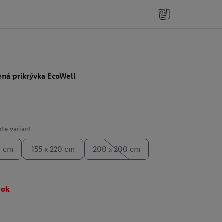
ená prikrývka EcoWell
te variant
0 cm
155 x 220 cm
200 x 200 cm
vok