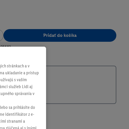
Pridať do košíka
395683
ch stránkach a v
 na ukladanie a prístup
užívajú s vaším
mci služieb Lidl aj
ákupného správania v
lebo sa prihlásite do
ne identifikátor z e-
tími stranami a
sa zlúčená aj s inými