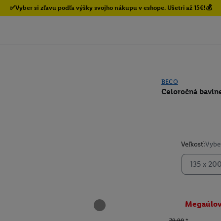
✅Vyber si zľavu podľa výšky svojho nákupu v eshope. Ušetri až 15€!💰
BECO
Celoročná bavln
Veľkosť:
Vyber
135 x 20
Megaúlo
79.90
*