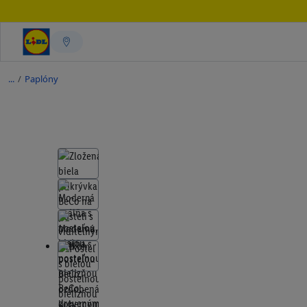
/
Paplóny