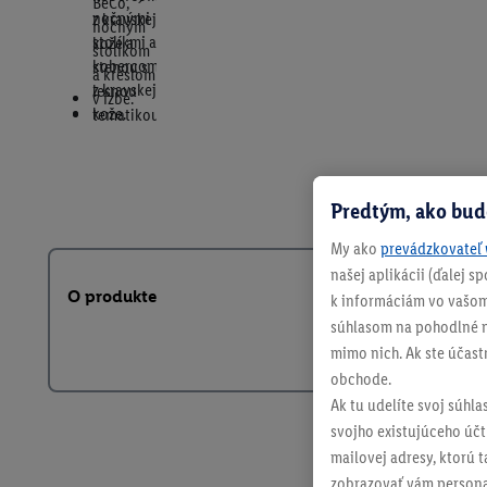
Predtým, ako bud
My ako
prevádzkovateľ 
našej aplikácii (ďalej 
O produkte
k informáciám vo vašom
súhlasom na pohodlné na
mimo nich. Ak ste účast
obchode.
Ak tu udelíte svoj súhla
svojho existujúceho účtu
mailovej adresy, ktorú 
zobrazovať vám personal