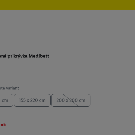
ená prikrývka Medibett
te variant
0 cm
155 x 220 cm
200 x 200 cm
vok