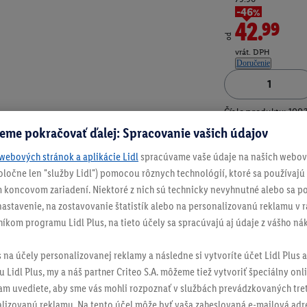
-46%
42.99
od
vrát. DPH
Doručenie
Číslo produktu:
100
eme pokračovať ďalej: Spracovanie vašich údajov
webových stránok a aplikácie Lidl
spracúvame vaše údaje na našich webový
spoločne len "služby Lidl") pomocou rôznych technológií, ktoré sa používajú
 koncovom zariadení. Niektoré z nich sú technicky nevyhnutné alebo sa po
stavenie, na zostavovanie štatistík alebo na personalizovanú reklamu v rá
níkom programu Lidl Plus, na tieto účely sa spracúvajú aj údaje z vášho n
s na účely personalizovanej reklamy a následne si vytvoríte účet Lidl Plus a
 Lidl Plus, my a náš partner Criteo S.A. môžeme tiež vytvoriť špeciálny onli
tam uvediete, aby sme vás mohli rozpoznať v službách prevádzkovaných tre
izovanú reklamu. Na tento účel môže byť vaša zaheslovaná e-mailová adre