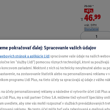
79.90
*
-41%
46.99
od
vrát. DPH
Doručenie
eme pokračovať ďalej: Spracovanie vašich údajov
Číslo produktu:
100
webových stránok a aplikácie Lidl
spracúvame vaše údaje na našich webový
spoločne len "služby Lidl") pomocou rôznych technológií, ktoré sa používajú
 koncovom zariadení. Niektoré z nich sú technicky nevyhnutné alebo sa po
stavenie, na zostavovanie štatistík alebo na personalizovanú reklamu v rá
níkom programu Lidl Plus, na tieto účely sa spracúvajú aj údaje z vášho n
s na účely personalizovanej reklamy a následne si vytvoríte účet Lidl Plus a
 Lidl Plus, my a náš partner Criteo S.A. môžeme tiež vytvoriť špeciálny onli
tam uvediete, aby sme vás mohli rozpoznať v službách prevádzkovaných tre
izovanú reklamu. Na tento účel môže byť vaša zaheslovaná e-mailová adre