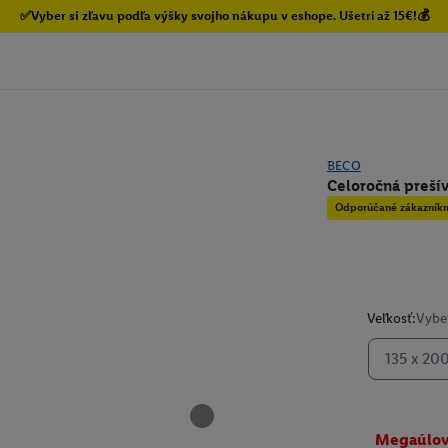
✅Vyber si zľavu podľa výšky svojho nákupu v eshope. Ušetri až 15€!💰
BECO
Celoročná preší
Odporúčané zákazník
Veľkosť:
Vyber
135 x 20
Megaúlo