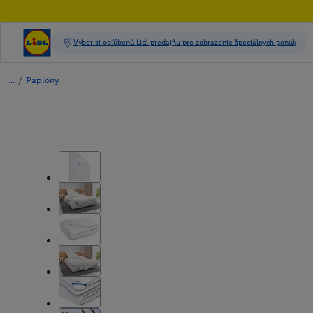
/
Paplóny