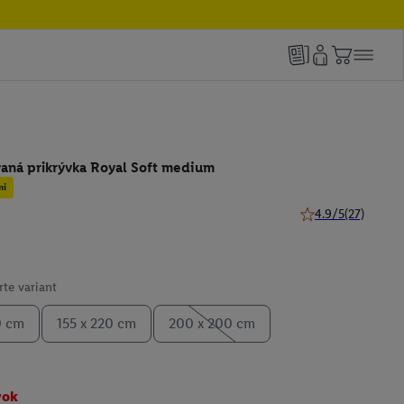
vaná prikrývka Royal Soft medium
mi
4.9/5
(27)
4.9 z 5 hviezdičiek
te variant
0 cm
155 x 220 cm
200 x 200 cm
vok