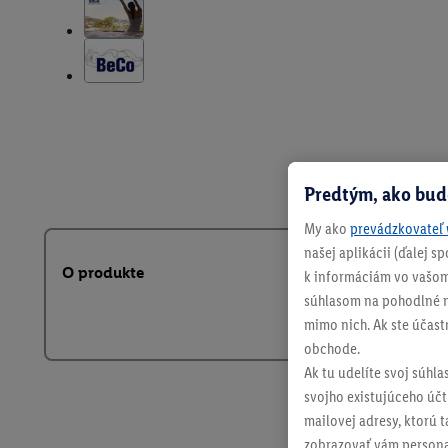
Predtým, ako bud
My ako
prevádzkovateľ 
našej aplikácii (ďalej 
O produkte
k informáciám vo vašom
súhlasom na pohodlné na
mimo nich. Ak ste účast
obchode.
Ak tu udelíte svoj súhla
svojho existujúceho účtu
mailovej adresy, ktorú 
zobrazovať vám personal