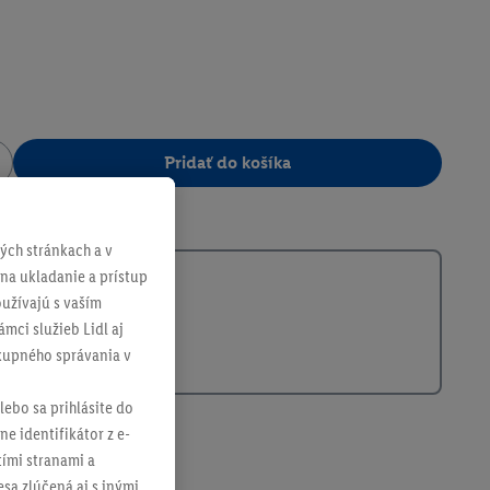
Pridať do košíka
301501
ch stránkach a v
 na ukladanie a prístup
užívajú s vaším
mci služieb Lidl aj
ákupného správania v
lebo sa prihlásite do
ne identifikátor z e-
tími stranami a
sa zlúčená aj s inými