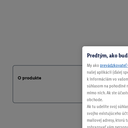
Predtým, ako bud
My ako
prevádzkovateľ 
našej aplikácii (ďalej 
O produkte
k informáciám vo vašom
súhlasom na pohodlné na
mimo nich. Ak ste účast
obchode.
Ak tu udelíte svoj súhla
svojho existujúceho účtu
mailovej adresy, ktorú 
zobrazovať vám personal