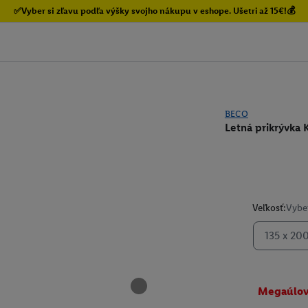
✅Vyber si zľavu podľa výšky svojho nákupu v eshope. Ušetri až 15€!💰
BECO
Letná prikrývka 
Veľkosť:
Vyber
135 x 20
Megaúlo