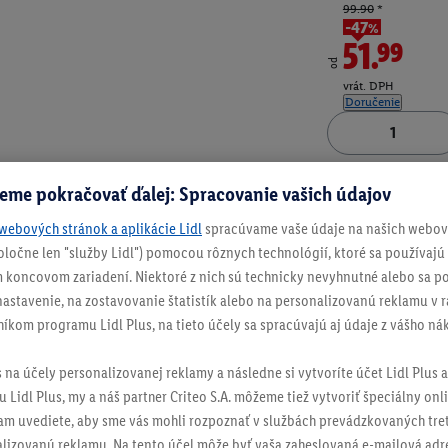
99.90
*
-47%
51.99
od
vrát. DPH
Doručenie
Číslo produktu:
100
eme pokračovať ďalej: Spracovanie vašich údajov
webových stránok a aplikácie Lidl
spracúvame vaše údaje na našich webový
spoločne len "služby Lidl") pomocou rôznych technológií, ktoré sa používajú
 koncovom zariadení. Niektoré z nich sú technicky nevyhnutné alebo sa po
stavenie, na zostavovanie štatistík alebo na personalizovanú reklamu v rá
níkom programu Lidl Plus, na tieto účely sa spracúvajú aj údaje z vášho n
s na účely personalizovanej reklamy a následne si vytvoríte účet Lidl Plus a
 Lidl Plus, my a náš partner Criteo S.A. môžeme tiež vytvoriť špeciálny onli
tam uvediete, aby sme vás mohli rozpoznať v službách prevádzkovaných tre
izovanú reklamu. Na tento účel môže byť vaša zaheslovaná e-mailová adre