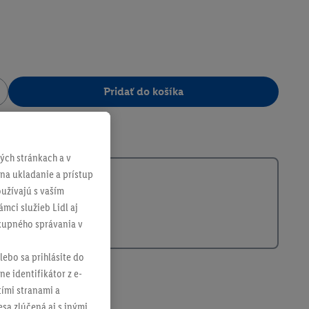
Pridať do košíka
395674
ch stránkach a v
 na ukladanie a prístup
užívajú s vaším
mci služieb Lidl aj
ákupného správania v
lebo sa prihlásite do
ne identifikátor z e-
tími stranami a
sa zlúčená aj s inými