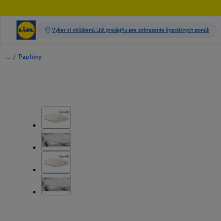
/
Paplóny