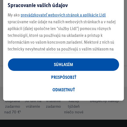
Spracovanie vašich údajov
O produkte
My ako
prevádzkovateľ webových stránok a aplikácie Lidl
spracúvame vaše údaje na našich webových stránkach a v našej
aplikácii (ďalej spoločne len "služby Lidl") pomocou rôznych
technológií, ktoré sa používajú na ukladanie a prístup k
informáciám vo vašom koncovom zariadení. Niektoré z nich sú
technicky nevyhnutné alebo sa používajú s vaším súhlasom na
pohodlné nastavenie, na zostavovanie štatistík alebo na
personalizovanú reklamu v rámci služieb Lidl aj mimo nich. Ak
SÚHLASÍM
ste účastníkom programu Lidl Plus, na tieto účely sa spracúvajú
aj údaje z vášho nákupného správania v obchode.
Odoberaj Newsletter!
PRISPÔSOBIŤ
Ak tu udelíte svoj súhlas na účely personalizovanej reklamy a
následne si vytvoríte účet Lidl Plus alebo sa prihlásite do svojho
ODMIETNUŤ
existujúceho účtu Lidl Plus, my a náš partner Criteo S.A. môžeme
Doprava
30 dní na
Vrátenie
Každý
Bezpečný nákup
tiež vytvoriť špeciálny online identifikátor z e-mailovej adresy,
zadarmo
vrátenie
zadarmo
týždeň
ktorú tam uvediete, aby sme vás mohli rozpoznať v službách
nad 70 €¹
niečo nové
prevádzkovaných tretími stranami a zobrazovať vám
personalizovanú reklamu. Na tento účel môže byť vaša