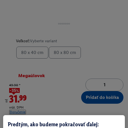
Veľkosť:
Vyberte variant
80 x 40 cm
80 x 80 cm
Megaúlovok
49.90
*
-35%
31.99
Pridať do košíka
od
vrát. DPH
Doručenie
Číslo produktu:
100395661
Predtým, ako budeme pokračovať ďalej: