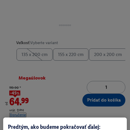
Veľkosť:
Vyberte variant
135 x 200 cm
155 x 220 cm
200 x 200 cm
Megaúlovok
119.90
*
-45%
64.99
Pridať do košíka
od
vrát. DPH
Doručenie
Číslo produktu:
100301505
Predtým, ako budeme pokračovať ďalej: