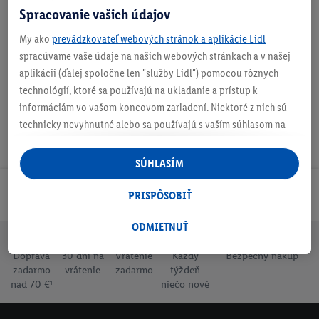
Spracovanie vašich údajov
O produkte
My ako
prevádzkovateľ webových stránok a aplikácie Lidl
spracúvame vaše údaje na našich webových stránkach a v našej
aplikácii (ďalej spoločne len "služby Lidl") pomocou rôznych
technológií, ktoré sa používajú na ukladanie a prístup k
informáciám vo vašom koncovom zariadení. Niektoré z nich sú
technicky nevyhnutné alebo sa používajú s vaším súhlasom na
pohodlné nastavenie, na zostavovanie štatistík alebo na
personalizovanú reklamu v rámci služieb Lidl aj mimo nich. Ak
SÚHLASÍM
ste účastníkom programu Lidl Plus, na tieto účely sa spracúvajú
aj údaje z vášho nákupného správania v obchode.
Odoberaj Newsletter!
PRISPÔSOBIŤ
Ak tu udelíte svoj súhlas na účely personalizovanej reklamy a
následne si vytvoríte účet Lidl Plus alebo sa prihlásite do svojho
ODMIETNUŤ
existujúceho účtu Lidl Plus, my a náš partner Criteo S.A. môžeme
Doprava
30 dní na
Vrátenie
Každý
Bezpečný nákup
tiež vytvoriť špeciálny online identifikátor z e-mailovej adresy,
zadarmo
vrátenie
zadarmo
týždeň
ktorú tam uvediete, aby sme vás mohli rozpoznať v službách
nad 70 €¹
niečo nové
prevádzkovaných tretími stranami a zobrazovať vám
personalizovanú reklamu. Na tento účel môže byť vaša