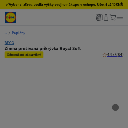
✅Vyber si zľavu podľa výšky svojho nákupu v eshope. Ušetri až 15€!💰
/
Paplóny
BECO
Zimná prešívaná prikrývka Royal Soft
4.9/5
(84)
Odporúčané zákazníkmi
4.9 z 5 hviezdi