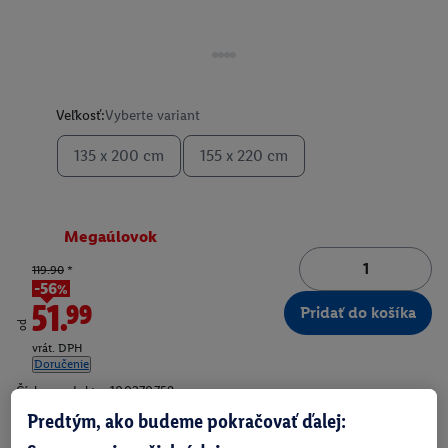
Veľkosť:
Vyberte variant
135 x 200 cm
155 x 220 cm
Megaúlovok
119.90
*
-56%
51.99
Pridať do košíka
od
vrát. DPH
Doručenie
Číslo produktu:
100270759
Predtým, ako budeme pokračovať ďalej: