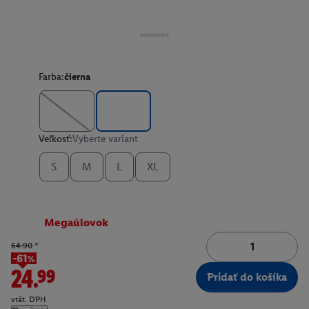
Farba:
čierna
Veľkosť:
Vyberte variant
S
M
L
XL
Megaúlovok
64.90
*
-61%
24.99
Pridať do košíka
vrát. DPH