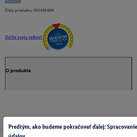
Doručenie
Číslo produktu:
100395606
Zistite svoju veľkosť
O produkte
Predtým, ako budeme pokračovať ďalej: Spracovanie
údajov