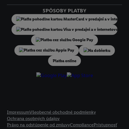
zariadeniach a v rôznych službách spoločnosti Lidl ak vám možno prir
SPÔSOBY PLATBY
niekoľko koncových zariadení alebo používanie viacerých služieb spo
Lidl, pomocou vašej hashovanej e-mailovej adresy a prípadne ďalších
identifikátorov/identifikátorov, ktoré má spoločnosť Criteo SA k dispo
V časti "
Prispôsobiť
" môžete povoliť jednotlivé účely a nájsť ďalšie in
podmienkach spracúvania osobných údajov.
Kliknutím na možnosť "
Odmietnuť
" môžete povoliť iba používanie po
Na dobierku
technológií. Kliknutím na "
Súhlasím
" vyjadríte súhlas so spracúvaním
vyššie uvedené účely. Ďalšie informácie vrátane informácií o dobe u
Platba online
údajov a Vašom práve kedykoľvek odvolať súhlas s účinnosťou do bu
nájdete v našich
zásadách ochrany osobných údajov
.
Imprint nájdete 
Právne informácie
Impressum
Všeobecné obchodné podmienky
Ochrana osobných údajov
Právo na odstúpenie od zmluvy
Compliance
Prístupnosť