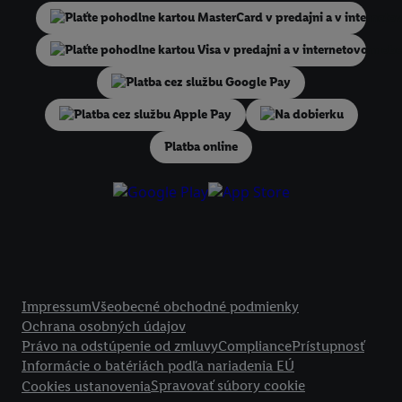
niekoľko koncových zariadení alebo používanie viacerých služieb spo
Lidl, pomocou vašej hashovanej e-mailovej adresy a prípadne ďalších
identifikátorov/identifikátorov, ktoré má spoločnosť Criteo SA k dispo
V časti "
Prispôsobiť
" môžete povoliť jednotlivé účely a nájsť ďalšie in
podmienkach spracúvania osobných údajov.
Na dobierku
Kliknutím na možnosť "
Odmietnuť
" môžete povoliť iba používanie po
technológií. Kliknutím na "
Súhlasím
" vyjadríte súhlas so spracúvaním
Platba online
vyššie uvedené účely. Ďalšie informácie vrátane informácií o dobe u
údajov a Vašom práve kedykoľvek odvolať súhlas s účinnosťou do bu
nájdete v našich
zásadách ochrany osobných údajov
.
Imprint nájdete 
Právne informácie
Impressum
Všeobecné obchodné podmienky
Ochrana osobných údajov
Právo na odstúpenie od zmluvy
Compliance
Prístupnosť
Informácie o batériách podľa nariadenia EÚ
Spravovať súbory cookie
Cookies ustanovenia