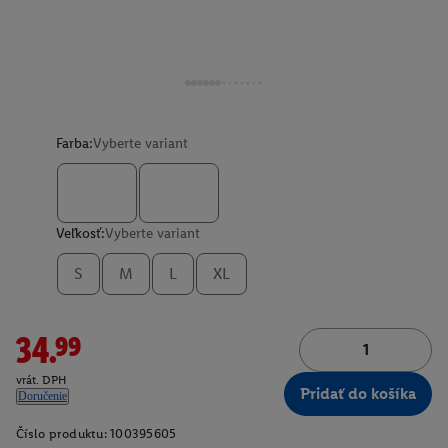
Farba:
Vyberte variant
Veľkosť:
Vyberte variant
S
M
L
XL
34.99
vrát. DPH
Pridať do košíka
Doručenie
Číslo produktu:
100395605