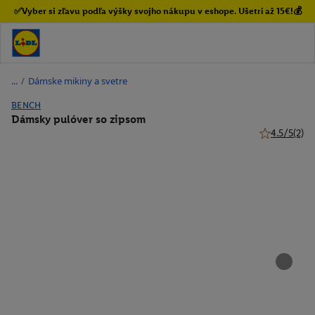
✅Vyber si zľavu podľa výšky svojho nákupu v eshope. Ušetri až 15€!💰
/
Dámske mikiny a svetre
BENCH
Dámsky pulóver so zipsom
4.5/5
(2)
4.5 z 5 hviez