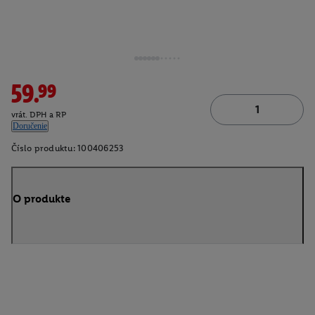
59.99
vrát. DPH a RP
Doručenie
Číslo produktu:
100406253
O produkte