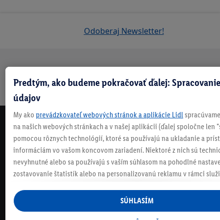
Odoberaj Newsletter!
Doprava
30 dní na
Vrátenie
Každý
Bezpečný nákup
Predtým, ako budeme pokračovať ďalej: Spracovanie
zadarmo
vrátenie
zadarmo
týždeň
nad 70 €¹
niečo nové
údajov
My ako
prevádzkovateľ webových stránok a aplikácie Lidl
spracúvame 
na našich webových stránkach a v našej aplikácii (ďalej spoločne len "
NEWSLETTER
pomocou rôznych technológií, ktoré sa používajú na ukladanie a prís
NEZMEŠKAJ NAŠE AKCIE!
informáciám vo vašom koncovom zariadení. Niektoré z nich sú techni
ODOBERAJ NÁŠ NEWSLETTER
nevyhnutné alebo sa používajú s vaším súhlasom na pohodlné nastave
zostavovanie štatistík alebo na personalizovanú reklamu v rámci služi
KONTAKTUJ NÁS
mimo nich. Ak ste účastníkom programu Lidl Plus, na tieto účely sa sp
údaje z vášho nákupného správania v obchode.
SÚHLASÍM
Ak tu udelíte svoj súhlas na účely personalizovanej reklamy a následne
ČASTO KLADENÉ OTÁZKY