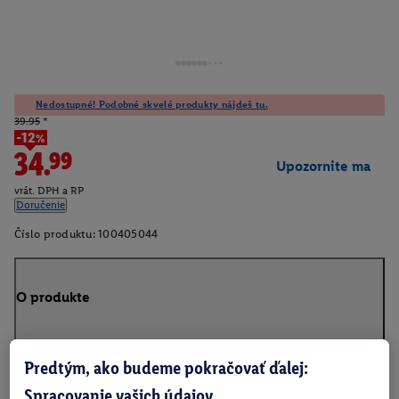
Nedostupné! Podobné skvelé produkty nájdeš tu.
39.95
*
-12%
34.99
Upozornite ma
vrát. DPH a RP
Doručenie
Číslo produktu:
100405044
O produkte
Flexibilná do interiéru aj exteriéru: dokonalá posteľ pre hostí
Predtým, ako budeme pokračovať ďalej:
alebo spoločník na kempovanie
Spracovanie vašich údajov