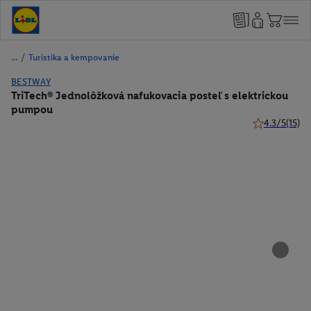
/
Turistika a kempovanie
BESTWAY
TriTech® Jednolôžková nafukovacia posteľ s elektrickou
pumpou
4.3/5
(15)
4.3 z 5 hviezd