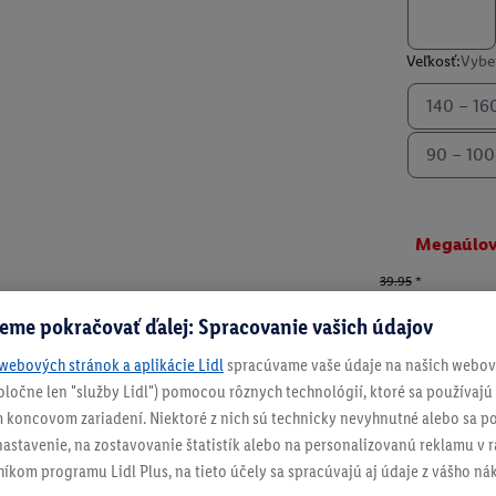
Veľkosť:
Vyber
140 – 16
90 – 100
Megaúlo
39.95
*
-54%
eme pokračovať ďalej: Spracovanie vašich údajov
17.99
od
webových stránok a aplikácie Lidl
spracúvame vaše údaje na našich webový
vrát. DPH
Doručenie
spoločne len "služby Lidl") pomocou rôznych technológií, ktoré sa používajú
 koncovom zariadení. Niektoré z nich sú technicky nevyhnutné alebo sa po
stavenie, na zostavovanie štatistík alebo na personalizovanú reklamu v rá
Číslo produktu:
100
níkom programu Lidl Plus, na tieto účely sa spracúvajú aj údaje z vášho n