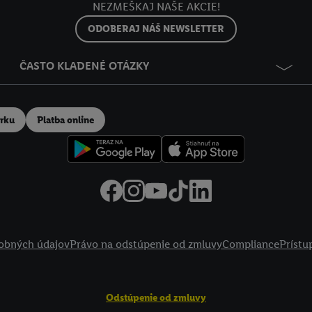
NEZMEŠKAJ NAŠE AKCIE!
ODOBERAJ NÁŠ NEWSLETTER
ČASTO KLADENÉ OTÁZKY
erku
Platba online
obných údajov
Právo na odstúpenie od zmluvy
Compliance
Prístu
Odstúpenie od zmluvy