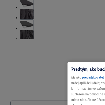
Predtým, ako bud
My ako
prevádzkovateľ 
našej aplikácii (ďalej 
k informáciám vo vašom
súhlasom na pohodlné na
mimo nich. Ak ste účast