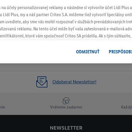
s na účely personalizovanej reklamy a následne si vytvoríte účet Lidl Plus a
 Lidl Plus, my a náš partner Criteo S.A. môžeme tiež vytvoriť špeciálny onli
tam uvediete, aby sme vás mohli rozpoznať v službách prevádzkovaných tre
izovanú reklamu. Na tento účel môže byť vaša zaheslovaná e-mailová adre
entifikátormi, ktoré vám spoločnosť Criteo SA pridelila. Ak s tým súhlasíte, 
klamy na produkty, o ktoré ste prejavili záujem (napr. vložením produktu do
le nie jeho zakúpením), sa môžu zobrazovať aj na rôznych zariadeniach a 
ODMIETNUŤ
PRISPÔSOB
 možno priradiť niekoľko koncových zariadení alebo používanie viacerých 
hovanej e-mailovej adresy a prípadne ďalších identifikátorov/identifikáto
ispozícii.
žete povoliť jednotlivé účely a nájsť ďalšie informácie o podmienkach sp
Odoberaj Newsletter!
Odmietnuť
" môžete povoliť iba používanie potrebných technológií. Kliknut
acúvaním na všetky vyššie uvedené účely. Ďalšie informácie vrátane inform
ašom práve kedykoľvek odvolať súhlas s účinnosťou do budúcnosti nájdet
nie
Vrátenie zadarmo
Každý
ov
.
Imprint nájdete tu.
NEWSLETTER