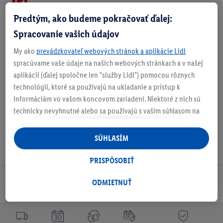
vrát. DPH
Predtým, ako budeme pokračovať ďalej:
Doručenie
Spracovanie vašich údajov
Číslo produktu:
100251944006
My ako
prevádzkovateľ webových stránok a aplikácie Lidl
spracúvame vaše údaje na našich webových stránkach a v našej
O produkte
aplikácii (ďalej spoločne len "služby Lidl") pomocou rôznych
technológií, ktoré sa používajú na ukladanie a prístup k
informáciám vo vašom koncovom zariadení. Niektoré z nich sú
technicky nevyhnutné alebo sa používajú s vaším súhlasom na
pohodlné nastavenie, na zostavovanie štatistík alebo na
personalizovanú reklamu v rámci služieb Lidl aj mimo nich. Ak
SÚHLASÍM
ste účastníkom programu Lidl Plus, na tieto účely sa spracúvajú
aj údaje z vášho nákupného správania v obchode.
PRISPÔSOBIŤ
Ak tu udelíte svoj súhlas na účely personalizovanej reklamy a
následne si vytvoríte účet Lidl Plus alebo sa prihlásite do svojho
ODMIETNUŤ
Odoberaj Newsletter!
existujúceho účtu Lidl Plus, my a náš partner Criteo S.A. môžeme
tiež vytvoriť špeciálny online identifikátor z e-mailovej adresy,
ktorú tam uvediete, aby sme vás mohli rozpoznať v službách