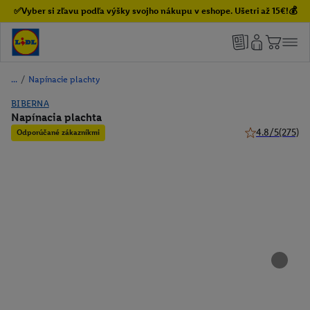
✅Vyber si zľavu podľa výšky svojho nákupu v eshope. Ušetri až 15€!💰
/
Napínacie plachty
BIBERNA
Napínacia plachta
4.8/5
(275)
Odporúčané zákazníkmi
4.8 z 5 hviezdič