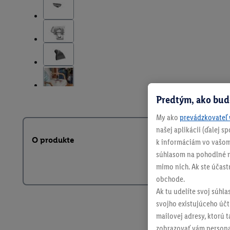
Predtým, ako bud
My ako
prevádzkovateľ 
našej aplikácii (ďalej 
O produkte
k informáciám vo vašom
súhlasom na pohodlné na
mimo nich. Ak ste účast
obchode.
Ak tu udelíte svoj súhla
svojho existujúceho účtu
mailovej adresy, ktorú 
zobrazovať vám personal