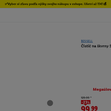
✅Vyber si zľavu podľa výšky svojho nákupu v eshope. Ušetri až 15€!💰
BISSELL
Čistič na škvrny
Megaúlo
129.99
*
-23%
99.99