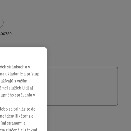
400780
ch stránkach a v
 na ukladanie a prístup
užívajú s vaším
mci služieb Lidl aj
ákupného správania v
lebo sa prihlásite do
ne identifikátor z e-
tími stranami a
sa zlúčená aj s inými