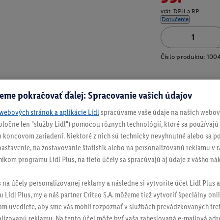
vrát. DPH a RP
Doručenie
Číslo produktu:
100
eme pokračovať ďalej: Spracovanie vašich údajov
webových stránok a aplikácie Lidl
spracúvame vaše údaje na našich webový
spoločne len "služby Lidl") pomocou rôznych technológií, ktoré sa používajú
 koncovom zariadení. Niektoré z nich sú technicky nevyhnutné alebo sa po
stavenie, na zostavovanie štatistík alebo na personalizovanú reklamu v rá
níkom programu Lidl Plus, na tieto účely sa spracúvajú aj údaje z vášho n
s na účely personalizovanej reklamy a následne si vytvoríte účet Lidl Plus a
 Lidl Plus, my a náš partner Criteo S.A. môžeme tiež vytvoriť špeciálny onli
tam uvediete, aby sme vás mohli rozpoznať v službách prevádzkovaných tre
izovanú reklamu. Na tento účel môže byť vaša zaheslovaná e-mailová adre