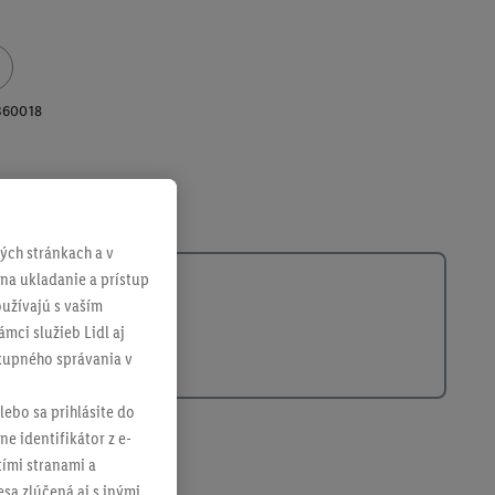
360018
ch stránkach a v
 na ukladanie a prístup
užívajú s vaším
mci služieb Lidl aj
ákupného správania v
lebo sa prihlásite do
ne identifikátor z e-
tími stranami a
sa zlúčená aj s inými