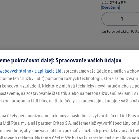
vrát. DPH a RP
Doručenie
Číslo produktu:
100
eme pokračovať ďalej: Spracovanie vašich údajov
webových stránok a aplikácie Lidl
spracúvame vaše údaje na našich webový
spoločne len "služby Lidl") pomocou rôznych technológií, ktoré sa používajú
 koncovom zariadení. Niektoré z nich sú technicky nevyhnutné alebo sa po
stavenie, na zostavovanie štatistík alebo na personalizovanú reklamu v rá
níkom programu Lidl Plus, na tieto účely sa spracúvajú aj údaje z vášho n
s na účely personalizovanej reklamy a následne si vytvoríte účet Lidl Plus a
 Lidl Plus, my a náš partner Criteo S.A. môžeme tiež vytvoriť špeciálny onli
tam uvediete, aby sme vás mohli rozpoznať v službách prevádzkovaných tre
izovanú reklamu. Na tento účel môže byť vaša zaheslovaná e-mailová adre