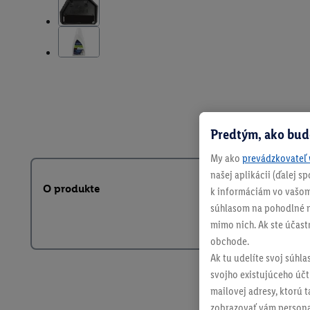
Predtým, ako bud
My ako
prevádzkovateľ 
našej aplikácii (ďalej 
O produkte
k informáciám vo vašom
súhlasom na pohodlné na
mimo nich. Ak ste účast
obchode.
Ak tu udelíte svoj súhla
svojho existujúceho účtu
mailovej adresy, ktorú 
zobrazovať vám personal