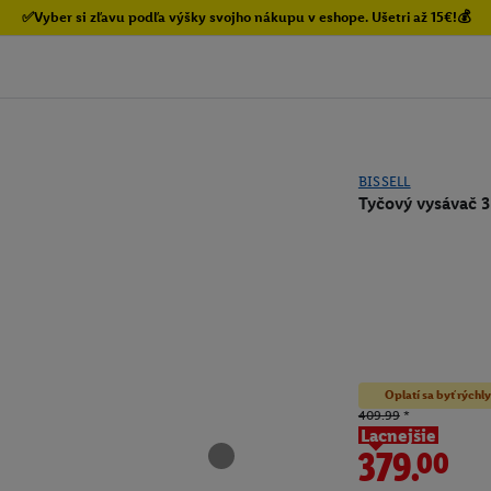
✅Vyber si zľavu podľa výšky svojho nákupu v eshope. Ušetri až 15€!💰
BISSELL
Tyčový vysávač 3
Oplatí sa byť rýchly
409.99
*
Lacnejšie
379.00