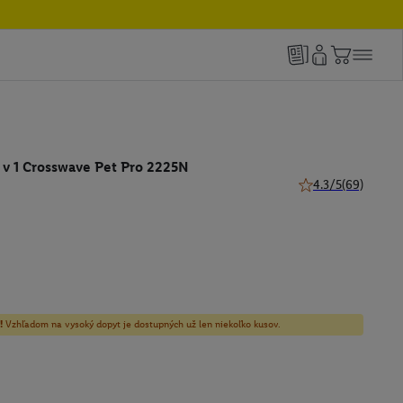
 v 1 Crosswave Pet Pro 2225N
4.3/5
(69)
4.3 z 5 hviezdičiek
!
Vzhľadom na vysoký dopyt je dostupných už len niekoľko kusov.