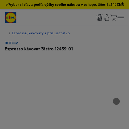
✅Vyber si zľavu podľa výšky svojho nákupu v eshope. Ušetri až 15€!💰
/
Espressa, kávovary a príslušenstvo
BODUM
Espresso kávovar Bistro 12459-01