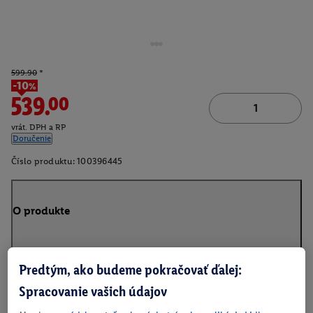
599.90
*
-10%
539.00
vrát. DPH a RP
Doručenie
Číslo produktu:
100396445
O produkte
Predtým, ako budeme pokračovať ďalej:
Na stiahnutie
Spracovanie vašich údajov